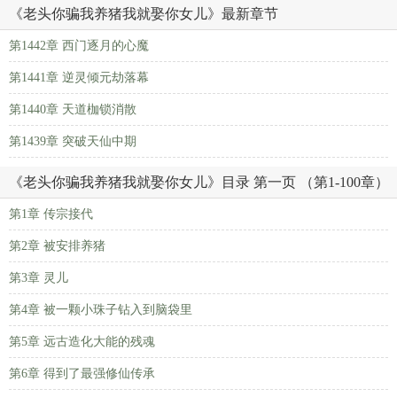
《老头你骗我养猪我就娶你女儿》最新章节
第1442章 西门逐月的心魔
第1441章 逆灵倾元劫落幕
第1440章 天道枷锁消散
第1439章 突破天仙中期
《老头你骗我养猪我就娶你女儿》目录 第一页 （第1-100章）
第1章 传宗接代
第2章 被安排养猪
第3章 灵儿
第4章 被一颗小珠子钻入到脑袋里
第5章 远古造化大能的残魂
第6章 得到了最强修仙传承