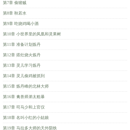
第7章 偷猪贼
第8章 秋若水
第9章 吃烧鸡喝小酒
第10章 小世界里的凤凰和灵果树
第11章 准备计划炼丹
第12章 搭灶烧火炼丹
第13章 灵儿学习炼丹
第14章 灵儿偷鸡被抓到
第15章 炼丹峰的北林大师
第16章 禽兽师弟太粗暴
第17章 司马少和上官仪
第18章 名叫小红的小姑娘
第19章 马拉多大师的天外陨铁