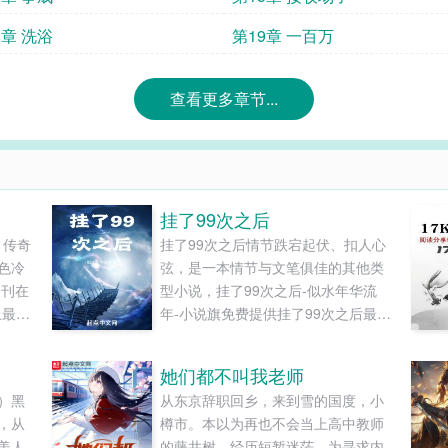
8章 洗浴
第19章 一百万
查看更多章节...
挂了99次之后
 传奇
挂了99次之后情节跌宕起伏、扣人心
色冷
弦，是一本情节与文笔俱佳的其他类
周刊在
型小说，挂了99次之后-似水年华流
上最性
年-小说旗免费提供挂了99次之后最新
冷感
清爽干净的文字章节在线阅读和TXT
报爆出
下载。...
她们都不叫我老师
那个一
）黑
从东京辞职回乡，来到雪的国度，小
痣旁，
，从
樽市。本以为再也不会当上高中教师
沸里，
美人
的藤井树，经历短暂迷茫，为寻求内