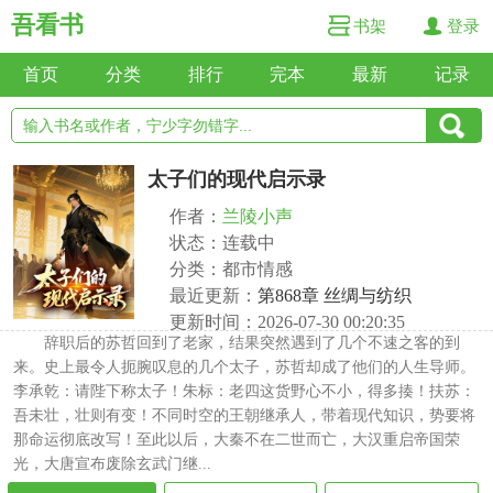
吾看书
书架
登录
首页
分类
排行
完本
最新
记录
太子们的现代启示录
作者：
兰陵小声
状态：连载中
分类：都市情感
最近更新：
第868章 丝绸与纺织
更新时间：2026-07-30 00:20:35
辞职后的苏哲回到了老家，结果突然遇到了几个不速之客的到
来。史上最令人扼腕叹息的几个太子，苏哲却成了他们的人生导师。
李承乾：请陛下称太子！朱标：老四这货野心不小，得多揍！扶苏：
吾未壮，壮则有变！不同时空的王朝继承人，带着现代知识，势要将
那命运彻底改写！至此以后，大秦不在二世而亡，大汉重启帝国荣
光，大唐宣布废除玄武门继...