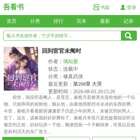
吾看书
书架
登录
首页
分类
排行
完本
最新
记录
回到宦官未阉时
作者：
璃知夏
状态：连载中
分类：修真武侠
最近更新：
第268章 大哭
更新时间：2026-08-03 20:15:26
前世，陆应怀是阉人，是变态，秦栀月是被渣夫送给他的一个玩
物。只能乖乖的依附他，顺从他，由着他用那些冷冰冰的东西折腾。
今世，秦栀月看着眼前谦谦君子仍是少年的男人，未被宫刑的男人，
笑了。这次，该换我好好折腾你了。秦栀月本意只是想趁着陆应怀没
被宫刑之前，好好玩弄一下他，顺便想留一个子嗣傍身，毕竟以后他
是权利滔天的东厂督主...