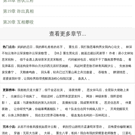
第18章 告状江府
第19章 诈出真相
第20章 互相攀咬
查看更多章节...
、
、
热门点击:
妈妈的忌日，我的葬礼爸爸的名字
重生后，我打脸恶毒狗男女我内心论文
林深
、
不知云海许云琛裴馥许云琛裴馥雪
【HL】重生黑化后，她逼总裁以死谢罪！ 作者：易小文林知
、
、
、
意宋宛秋
假千金遇上真绿茶宋灵灵宋毅然
代码被掉包后，销冠不干了魏南晨季明磊
看
、
、
见弹幕后，我送狗皇帝和白月光归西元辰轩苏婉婉
风起时爱意散尽林青风顾汐云
失效攻略
、
、
、
、
、
裴安桑宁
天鹅奏鸣曲
回头看，轻舟已过万重山蒋之舟沈傲凝
吞噬鱼
醉酒情思
、
、
老婆拔我针管，让我给男助理煮醒酒汤程心怡陆沉宴
蛊真人
、
、
更新榜单:
我都抱天道大腿了，假千金还在演
港夜情靡
恶女掉马后，全星际大佬吻上来
、
、
、
了
出嫁后公子他疯了
萌娃进村，山里野兽瑟瑟发抖
网游：神级刺客，我即是暗
、
、
、
、
影！
盗墓：与废物系统的第九次轮回
直播捡垃圾，我成警局常客
恶灵信息库
仲夏
、
、
、
夜吻
让你研究气象，你磁暴鹰酱舰队？
啥？队友住在阿卡姆疯人院？
开局觉醒双天
、
、
、
赋，分身上阵防翻车
我在玄幻世界召唤奇物
吸血鬼在名柯的一百种死法
、
、
完本小说:
从前不待春风慢祝如星许云毅
鹤别空山踏明月孟谦荀宋雪诗
后悔爱你穆斯澜沈
、
、
、
、
清欢
穿越：无双大当家
大祸
重生八零，爸妈！我自有我的荣耀姜老师魏杳
江晏礼