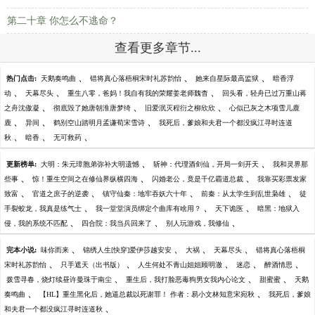
第二十章 你怎么不逃命？
查看更多章节...
、
、
、
热门点击:
天鹅奏鸣曲
错将真心落梧桐宋时礼苏韵怡
她来自星际最高监狱
暗香浮
、
、
、
动
天幕尽头
重生八零，爸妈！我自有我的荣耀姜老师魏杳
回头看，轻舟已过万重山蒋
、
、
、
之舟沈傲凝
彻底毁了她唐朝淮唐梦绮
旧爱泯灭程衍之柳欣欣
心似已灰之木项雪儿鹿
、
、
、
鹿
异间
鹤别空山踏明月孟谦荀宋雪诗
我死后，爹娘和夫君一个都没疯江寻时连道
、
、
、
秋
暗香
无可救药
、
、
更新榜单:
大明：朱元璋胞弟弥补大明遗憾
斩神：代理酒剑仙，开局一剑开天
我和灵界那
、
、
、
些事
惊！重生空间之在修仙界纵横四海
闪婚老公，竟是千亿霸道总裁
我靠买彩票发家
、
、
、
、
致富
官道之庶子的逆袭
镇守仙秦：地牢吞妖六十年
前秦：从太学生到乱世枭雄
徒
、
、
、
手裂蛟龙，我真是练气士
我一堂堂演员绑定个曲库有啥用？
天下诡医
暗黑：地狱入
、
、
、
侵，我的系统不匹配
四合院：我当兵回来了
别人玩游戏，我修仙
、
、
、
、
完本小说:
味你而来
锦绣人生[快穿]爱伊莎越安安
大祸
天幕尽头
错将真心落梧桐
、
、
、
、
、
宋时礼苏韵怡
只手遮天（出书版）
人生何处不青山姐姐顾明澈
迷恋
醉酒情思
、
、
、
拨雪寻春，烧灯续昼许曼珠于南尘
重生后，我打脸恶毒狗男女我内心论文
甜蜜蜜
天鹅
、
、
奏鸣曲
【HL】重生黑化后，她逼总裁以死谢罪！ 作者：易小文林知意宋宛秋
我死后，爹娘
、
和夫君一个都没疯江寻时连道秋