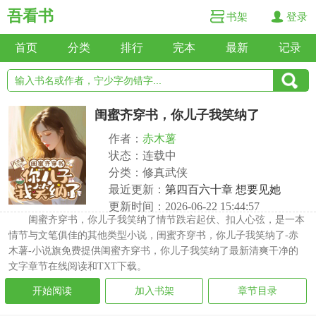
吾看书
书架
登录
首页
分类
排行
完本
最新
记录
闺蜜齐穿书，你儿子我笑纳了
作者：
赤木薯
状态：连载中
分类：修真武侠
最近更新：
第四百六十章 想要见她
更新时间：2026-06-22 15:44:57
闺蜜齐穿书，你儿子我笑纳了情节跌宕起伏、扣人心弦，是一本
情节与文笔俱佳的其他类型小说，闺蜜齐穿书，你儿子我笑纳了-赤
木薯-小说旗免费提供闺蜜齐穿书，你儿子我笑纳了最新清爽干净的
文字章节在线阅读和TXT下载。
开始阅读
加入书架
章节目录