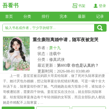
吾看书
书架
登录
首页
分类
排行
完本
最新
记录
重生撕毁离婚申请，随军夜被宠哭
作者：
萧十九
状态：连载中
分类：修真武侠
最近更新：
第693章 你也是认真的？
更新时间：2026-08-01 03:08:49
上一世，姜笙笙被后妈跟大哥卖给陆家，做了死对头陆寒宴的妻
子。她讨厌包办婚姻，想让陆寒宴出轨犯错好离婚。可是一碗十全大
补汤下去，陆寒宴却扑倒了她。气得她跑去南方投靠小哥，谁知道小
哥横遭陷害，需要四千块钱。姜笙笙实在没办法，就去部队找陆寒
宴。却发现陆寒宴身边有个年轻俏丽的女军医，而且全部队的人都说
她是作精配不上陆寒宴，...