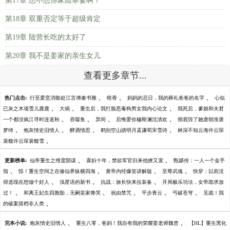
第17章 想不想你家陆寒宴啊？
第18章 双重否定等于超级肯定
第19章 陆营长吃的太好了
第20章 我不是姜家的亲生女儿
查看更多章节...
、
、
、
热门点击:
行至爱意消散处江言傅秦书雅
暗香
妈妈的忌日，我的葬礼爸爸的名字
心似
、
、
、
已灰之木项雪儿鹿鹿
大祸
重生后，我打脸恶毒狗男女我内心论文
我死后，爹娘和夫君
、
、
、
、
一个都没疯江寻时连道秋
吞噬鱼
异间
后悔爱你穆斯澜沈清欢
彻底毁了她唐朝淮唐
、
、
、
、
梦绮
炮灰情史旧情人
醉酒情思
鹤别空山踏明月孟谦荀宋雪诗
林深不知云海许云琛
、
裴馥许云琛裴馥雪
、
、
更新榜单:
仙帝重生之维度阴谋
寡妇十年，禁欲军官归来他撩又宠
甄嬛传：一人一个金手
、
、
、
、
指
惊！重生空间之在修仙界纵横四海
黄帝内经爆笑讲解版
至尊武魂
快穿：以前没
、
、
、
得选现在想做个好人
浅星语的新书
抗战：旅长快来拉装备
开局极乐功法，女帝跪求放
、
、
、
、
、
过！
和离王妃生四胞胎，无嗣皇家馋哭
祝由禁咒
平步青云
丐破苍穹
见诡！我
、
的破案搭档非人类
、
、
完本小说:
炮灰情史旧情人
重生八零，爸妈！我自有我的荣耀姜老师魏杳
【HL】重生黑化