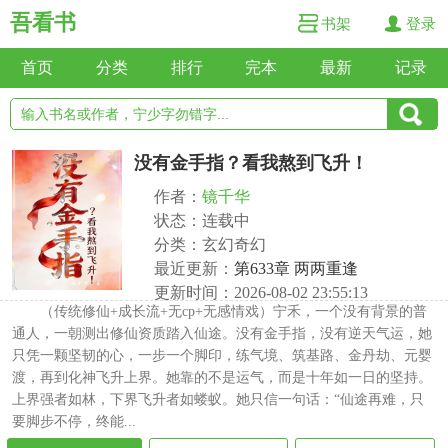
吾看书
书架
登录
首页
分类
排行
完本
最新
记录
没有金手指？看我熬到飞升！
作者：
镜千华
状态：连载中
分类：玄幻奇幻
最近更新：
第633章 两两重逢
更新时间：2026-08-02 23:55:13
（传统修仙+成长流+无cp+无感情戏）宁禾，一个没有背景的普
通人，一朝测出修仙资质踏入仙途。没有金手指，没有逆天气运，她
只凭一颗坚韧的心，一步一个脚印，练气境、筑基路、金丹劫、元婴
渡，再到化神飞升上界。她靠的不是运气，而是十年如一日的坚持。
上界强者如林，下界飞升者如蝼蚁。她只信一句话：“仙途再难，只
要脚步不停，终能...