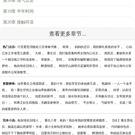
第18章 练气五层
第19章 半年时间
第20章 接触符箓
查看更多章节...
、
、
、
热门点击:
行至爱意消散处江言傅秦书雅
暗香
妈妈的忌日，我的葬礼爸爸的名字
心似
、
、
、
已灰之木项雪儿鹿鹿
大祸
重生后，我打脸恶毒狗男女我内心论文
我死后，爹娘和夫君
、
、
、
、
一个都没疯江寻时连道秋
吞噬鱼
异间
后悔爱你穆斯澜沈清欢
彻底毁了她唐朝淮唐
、
、
、
、
梦绮
炮灰情史旧情人
醉酒情思
鹤别空山踏明月孟谦荀宋雪诗
林深不知云海许云琛
、
裴馥许云琛裴馥雪
、
、
更新榜单:
仙帝重生之维度阴谋
寡妇十年，禁欲军官归来他撩又宠
甄嬛传：一人一个金手
、
、
、
、
指
惊！重生空间之在修仙界纵横四海
黄帝内经爆笑讲解版
至尊武魂
快穿：以前没
、
、
、
得选现在想做个好人
浅星语的新书
抗战：旅长快来拉装备
开局极乐功法，女帝跪求放
、
、
、
、
、
过！
和离王妃生四胞胎，无嗣皇家馋哭
祝由禁咒
平步青云
丐破苍穹
见诡！我
、
的破案搭档非人类
、
、
完本小说:
炮灰情史旧情人
重生八零，爸妈！我自有我的荣耀姜老师魏杳
【HL】重生黑化
、
、
后，她逼总裁以死谢罪！ 作者：易小文林知意宋宛秋
她来自星际最高监狱
代码被掉包后，
、
、
、
、
销冠不干了魏南晨季明磊
旧爱泯灭程衍之柳欣欣
甜蜜蜜
醉酒情思
和姐姐互换化兽