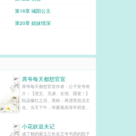
第16章 城阳公主
第20章 姐妹情深
席爷每天都想官宣
席爷每天都想官宣作者：公子安爷简
介：【宠文、无虐、女强、团宠！】
阮柒爆红之后。黑粉：再漂亮也没文
化。当天下午，华夏最高等学府发博
——介绍一下，我院最年轻博士生导
师，阮柒教授。黑粉：炒学霸人设有
小花妖追夫记
什么用？最后也得向金主低头。第二
成了精的紫玉兰长在王爷书房的院子
天，阮柒现身国际经济会议，名牌落