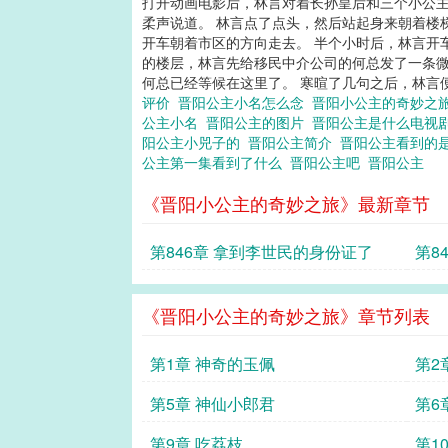
打开动画电影后，林言对着长孙皇后和三个小公主
柔声说道。 林言点了点头，然后站起身来朝着楼
开车朝着市区的方向走去。 半个小时后，林言开
的楼层，林言先给移民中介公司的何总发了一条微
何总已经等候在这里了。 寒暄了几句之后，林言便
评价
晋阳公主小名怎么念
晋阳小公主的奇妙之
公主小名
晋阳公主的图片
晋阳公主是什么电视
阳公主小兕子的
晋阳公主简介
晋阳公主看到的
公主第一集看到了什么
晋阳公主吧
晋阳公主
《晋阳小公主的奇妙之旅》最新章节
第846章 拿到李世民的身份证了
第8
《晋阳小公主的奇妙之旅》章节列表
第1章 神奇的玉佩
第2
第5章 神仙小郎君
第6
第9章 吃荔枝
第1