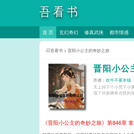
吾看书
首 页
玄幻奇幻
修真武侠
都市情感
吾看书
>
晋阳小公主的奇妙之旅
晋阳小公
作者：
吹牛不要本钱
天上掉下个小兕子小
现了许多稀奇古怪的东
《晋阳小公主的奇妙之旅》第846章 