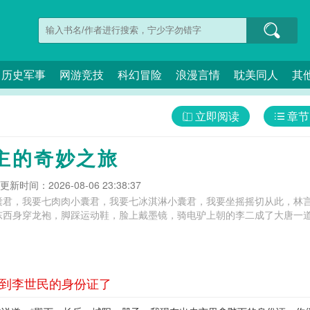
历史军事
网游竞技
科幻冒险
浪漫言情
耽美同人
其
立即阅读
章节
主的奇妙之旅
更新时间：2026-08-06 23:38:37
囊君，我要七肉肉小囊君，我要七冰淇淋小囊君，我要坐摇摇切从此，林
西身穿龙袍，脚踩运动鞋，脸上戴墨镜，骑电驴上朝的李二成了大唐一道靓
拿到李世民的身份证了