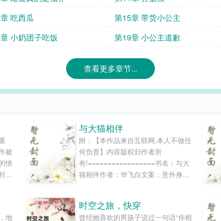
4章 吃西瓜
第15章 带货小公主
8章 小奶团子吃饭
第19章 小公主道歉
查看更多章节...
与大猫相伴
重
附：【本作品来自互联网,本人不做任
作被
何负责】内容版权归作者所
的情
有!=================书名：与大
封建
猫相伴作者：华飞白文案：意外身亡
后重生在了奇妙的世界，齐昕觉得这
像是穿越大神和她开的一个玩笑，又
时空之旅，快穿
或者像是又一次生命旅程的开始。当
，地
曾经她喜欢的男孩子说过一句话“你相
孤独终老的选择发生了变化，她才恍