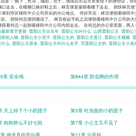
说道：“殿下，长乐，城阳，兕子，我现在出去市里拿陛下的身份证，你们在
梯口走去，在楼梯口换好鞋之后，林言便直接朝着楼下走去。 很快林言
车来到市区移民中介公司所在的办公地点。 停好车后，林言便朝着移民中
信。 很快何总便回微信了。 林言收起手机之后便朝着移民中介公司的大
跟着何总一起朝着移民中介公司内部走去。 在何总的办公室里面，两人一边
旅最新章节更新
晋阳公主出生年
晋阳公主叫什么
山西晋阳公主
晋阳公
剧里的人物
晋阳公主小兕子
晋阳公主的
晋阳公主晋江
晋阳公主视频
是什么
晋阳公主原名
晋阳公主叫什么名字
写晋阳公主的
晋阳公主小名
45章 安全绳
第844章 防虫网的作用
章 天上掉下个小奶团子
第3章 吃泡面的小奶团子
章 肉肉肿么不好七啦
第7章 小公主又不见了
0章 难道真的是仙界
第11章 分荔枝