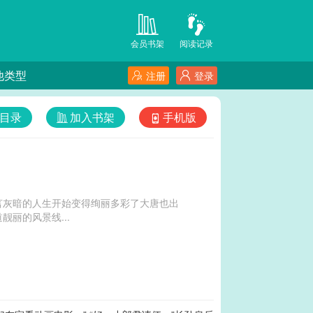
会员书架
阅读记录
他类型
注册
登录
目录
加入书架
手机版
言灰暗的人生开始变得绚丽多彩了大唐也出
丽的风景线...