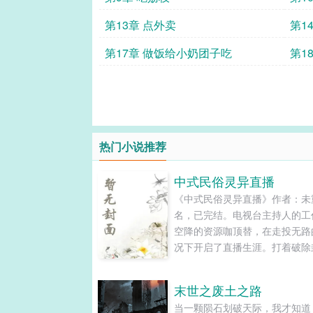
第13章 点外卖
第1
第17章 做饭给小奶团子吃
第1
热门小说推荐
中式民俗灵异直播
《中式民俗灵异直播》作者：未
名，已完结。电视台主持人的工
空降的资源咖顶替，在走投无路
况下开启了直播生涯。打着破除
迷信的旗号一本正经说瞎话…...
末世之废土之路
当一颗陨石划破天际，我才知道