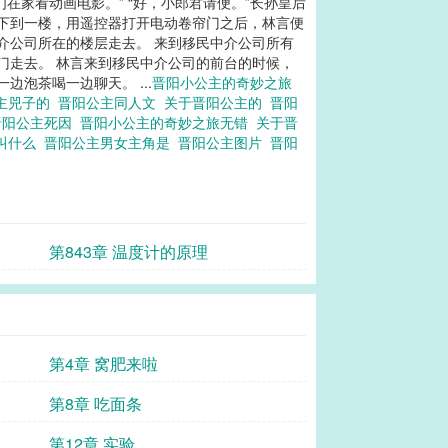
家看动画电影。” “好，小郎君请便。”长孙皇后
便下到一楼，用遥控器打开电动卷帘门之后，林言便
介公司所在的楼层走去。 来到移民中介公司所有
门走去。 林言来到移民中介公司的前台的时候，
泡茶喝一边聊天。 ...
晋阳小公主的奇妙之旅
主兕子的
晋阳公主同人文
关于晋阳公主的
晋阳
晋阳公主死因
晋阳小公主的奇妙之旅无错
关于晋
叫什么
晋阳公主男女主角是
晋阳公主图片
晋阳
第843章 温度计的原理
第4章 窝肥来啦
第8章 吃面条
第12章 实验