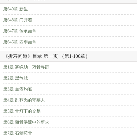
第649章 新生
第648章 门开着
第647章 传承如常
第646章 四季如常
《折寿问道》目录 第一页 （第1-100章）
第1章 寒魄劫，万骨寻踪
第2章 黑煞城
第3章 血酒灼喉
第4章 乱葬岗的守墓人
第5章 骨灯下的交易
第6章 骸骨洪流中的薪火
第7章 石髓噬骨