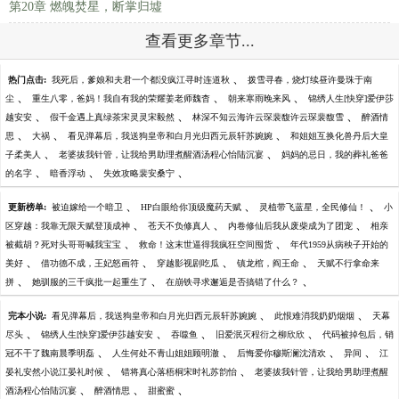
第20章 燃魄焚星，断掌归墟
查看更多章节...
、
热门点击:
我死后，爹娘和夫君一个都没疯江寻时连道秋
拨雪寻春，烧灯续昼许曼珠于南
、
、
、
尘
重生八零，爸妈！我自有我的荣耀姜老师魏杳
朝来寒雨晚来风
锦绣人生[快穿]爱伊莎
、
、
、
越安安
假千金遇上真绿茶宋灵灵宋毅然
林深不知云海许云琛裴馥许云琛裴馥雪
醉酒情
、
、
、
思
大祸
看见弹幕后，我送狗皇帝和白月光归西元辰轩苏婉婉
和姐姐互换化兽丹后大皇
、
、
子柔美人
老婆拔我针管，让我给男助理煮醒酒汤程心怡陆沉宴
妈妈的忌日，我的葬礼爸爸
、
、
、
的名字
暗香浮动
失效攻略裴安桑宁
、
、
、
更新榜单:
被迫嫁给一个暗卫
HP白眼给你顶级魔药天赋
灵植带飞蓝星，全民修仙！
小
、
、
、
区穿越：我靠无限天赋登顶成神
苍天不负修真人
内卷修仙后我从废柴成为了团宠
相亲
、
、
被截胡？死对头哥哥喊我宝宝
救命！这末世逼得我疯狂空间囤货
年代1959从病秧子开始的
、
、
、
、
美好
借功德不成，王妃怒画符
穿越影视剧吃瓜
镇龙棺，阎王命
天赋不行拿命来
、
、
、
拼
她驯服的三千疯批一起重生了
在崩铁寻求邂逅是否搞错了什么？
、
、
完本小说:
看见弹幕后，我送狗皇帝和白月光归西元辰轩苏婉婉
此恨难消我奶奶烟烟
天幕
、
、
、
、
尽头
锦绣人生[快穿]爱伊莎越安安
吞噬鱼
旧爱泯灭程衍之柳欣欣
代码被掉包后，销
、
、
、
、
冠不干了魏南晨季明磊
人生何处不青山姐姐顾明澈
后悔爱你穆斯澜沈清欢
异间
江
、
、
晏礼安然小说江晏礼时候
错将真心落梧桐宋时礼苏韵怡
老婆拔我针管，让我给男助理煮醒
、
、
、
酒汤程心怡陆沉宴
醉酒情思
甜蜜蜜