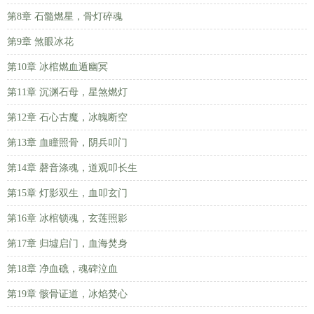
第8章 石髓燃星，骨灯碎魂
第9章 煞眼冰花
第10章 冰棺燃血遁幽冥
第11章 沉渊石母，星煞燃灯
第12章 石心古魔，冰魄断空
第13章 血瞳照骨，阴兵叩门
第14章 磬音涤魂，道观叩长生
第15章 灯影双生，血叩玄门
第16章 冰棺锁魂，玄莲照影
第17章 归墟启门，血海焚身
第18章 净血礁，魂碑泣血
第19章 骸骨证道，冰焰焚心