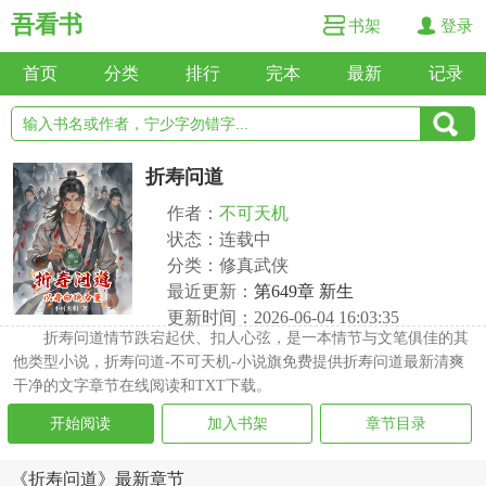
吾看书
书架
登录
首页
分类
排行
完本
最新
记录
折寿问道
作者：
不可天机
状态：连载中
分类：修真武侠
最近更新：
第649章 新生
更新时间：2026-06-04 16:03:35
折寿问道情节跌宕起伏、扣人心弦，是一本情节与文笔俱佳的其
他类型小说，折寿问道-不可天机-小说旗免费提供折寿问道最新清爽
干净的文字章节在线阅读和TXT下载。
开始阅读
加入书架
章节目录
《折寿问道》最新章节