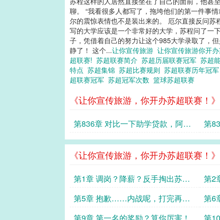
苏程这样的人居然直接坐在了自己的面前，他甚至
聊。 “我看很多人都写了，拖垮他们的第一件事情
尔的震惊表情也不是装出来的。 厄尔直接反问苏
写的大学应该是一个非常好的大学，苏程问了一下
子，凭借着自己的努力让这个985大学录取了，
静了！ 这个...
让你宣传旅游
让你宣传旅游你开
超联赛!
苏超联赛简介
苏超历届联赛冠军
苏超
特点
苏超集锦
苏超比赛规则
苏超联赛历年冠
超联赛冠军
苏超冠军次数
篮球苏超联赛
《让你宣传旅游，你开办苏超联赛！》
第836章 对比一下助学贷款，阿美
第8
人麻了！
事！
《让你宣传旅游，你开办苏超联赛！》
第1章 调岗？降薪？反手掏出苏
第2
超！
己比
第5章 抱歉……内战呢，打完再欢
第6
迎你吧！
啊！
第9章 第一名的奖励？算你厉害！
第1