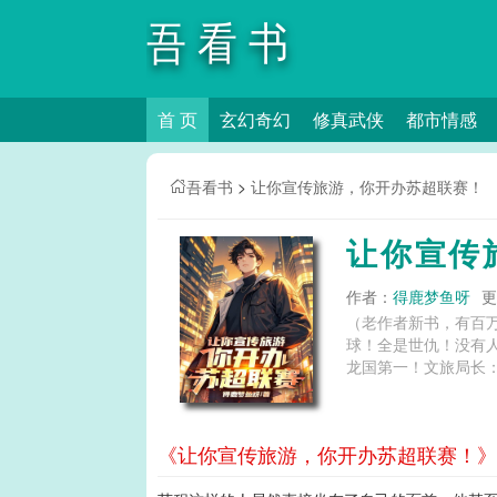
吾看书
首 页
玄幻奇幻
修真武侠
都市情感
吾看书
>
让你宣传旅游，你开办苏超联赛！
让你宣传
作者：
得鹿梦鱼呀
更
（老作者新书，有百
球！全是世仇！没有
龙国第一！文旅局长：
《让你宣传旅游，你开办苏超联赛！》