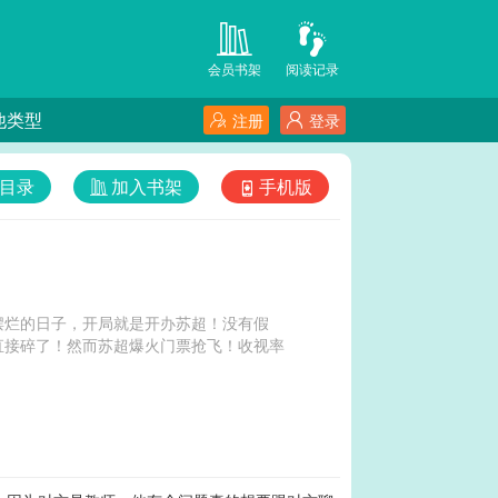
会员书架
阅读记录
他类型
注册
登录
目录
加入书架
手机版
摆烂的日子，开局就是开办苏超！没有假
直接碎了！然而苏超爆火门票抢飞！收视率