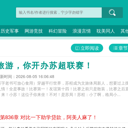
历史军事
网游竞技
科幻冒险
浪漫言情
耽美同人
其
立即阅读
章节
旅游，你开办苏超联赛！
新时间：2026-08-05 16:06:48
万字老书可放心食用）穿越平行世界，苏程成为文旅体局新人，想要过上
人情！全是事故！比赛第一！友谊第十四！比赛之前只是散装，比赛之后
来！小苏！这位子你来坐！不对！是苏局！苏程：小了啊，格局小...
第836章 对比一下助学贷款，阿美人麻了！