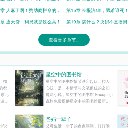
啊！
身！
4章 人麻了啊！赞助商拼命的
第15章 长棍沾shi，戳谁谁死
8章 通天贷，利息就是这么高！
第19章 搞什么？央妈不直播
直播苏超？
查看更多章节...
星空中的图书馆
、扣
星空中的图书馆情节跌宕起伏、扣人
的都
心弦，是一本情节与文笔俱佳的玄幻
-东北
魔法小说，星空中的图书馆-Eacopi-小
板请自
说旗免费提供星空中的图书馆最新清
线阅
爽干净的文字章节在线阅读和TXT下
载。...
爸妈一辈子
小说
父母生活一辈子的点点滴滴，打打闹