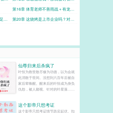
辱柱上面了啊！
！
第16章 体育老师不善雨战＋有龙则
零！
男足，
第20章 这烧烤是上市企业吗？对！
夜市！
仙尊归来后杀疯了
叶恒为救世散尽修为功德，以为会就
此消散于世间。没想到六百年后被自
家后辈唤醒。醒来后的叶恒成为身负
仇怨，被人鄙视、针对的叶星落……
看到混乱的家族，面对失去傲骨的叶
氏后人，叶星落只能含泪打击教导孩
这个影帝只想考证
子……整个京城都知道叶家那个在乡
这个影帝只想考证情节跌宕起伏、扣
下长大的嫡女叶星落要为七皇子冲