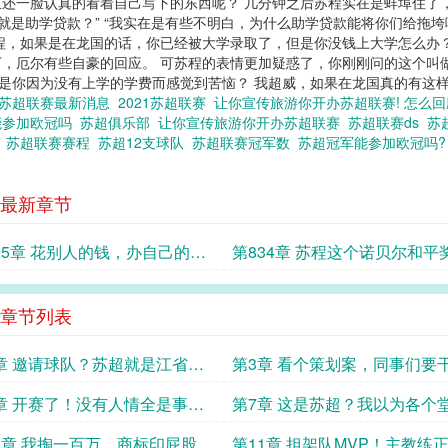
还一脸认真的看着自己写下的东西呢？ 几分钟之后苏程实在是蚌埠住了
就是助学贷款？” “我实在是有些不明白，为什么助学贷款能将你们给拖垮
程，如果是在龙国的话，你已经被大学录取了，但是你没钱上大学怎么办
，厄尔有些自豪的回应。 可苏程的表情更加疑惑了，你刚刚问的这个叫
但是你因为没有上学的学费而感觉到苦恼？ 我超威，如果在龙国真的有这
办苏超联赛最新消息
2021苏超联赛
让你宣传旅游你开办苏超联赛! 怎么
能参加欧冠吗
苏超俱乐部
让你宣传旅游你开办苏超联赛
苏超联赛ds
苏
军
苏超联赛赛程
苏超12支球队
苏超联赛冠军数
苏超冠军能参加欧冠吗
最新章节
35章 花别人的钱，办自己的
第834章 苏程这个诺贝尔和平
没毛病！
章节列表
章 邀请球队？苏超就是江省自
第3章 看个策划案，同事们要
赛啊！
来了？
章 开赛了！没有人情全是事故
第7章 这是苏超？我以为各个
开战了！
0章 我掏一百万，商标印屁股上
第11章 担架队MVP！主教练