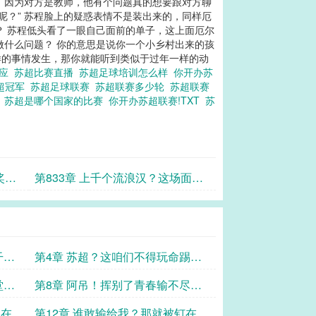
，因为对方是教师，他有个问题真的想要跟对方聊
呢？” 苏程脸上的疑惑表情不是装出来的，同样厄
？ 苏程低头看了一眼自己面前的单子，这上面厄尔
做什么问题？ 你的意思是说你一个小乡村出来的孩
样的事情发生，那你就能听到类似于过年一样的动
回应
苏超比赛直播
苏超足球培训怎么样
你开办苏
超冠军
苏超足球联赛
苏超联赛多少轮
苏超联赛
?
苏超是哪个国家的比赛
你开办苏超联赛!TXT
苏
奖，
第833章 上千个流浪汉？这场面太
震撼！
干起
第4章 苏超？这咱们不得玩命踢
啊！
堂口
第8章 阿吊！挥别了青春输不尽的
车站……
正在热
第12章 谁敢输给我？那就被钉在耻