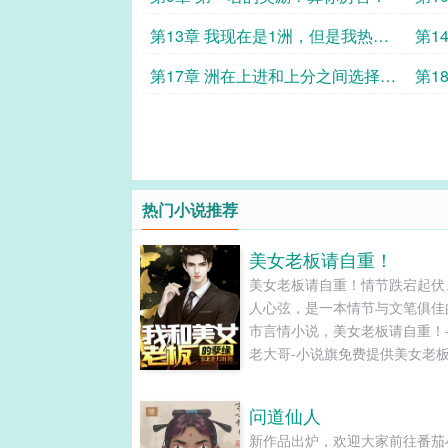
也行
第13章 我现在是1洲，但是我热度
第1
也是1啊！
来！
第17章 洲在上进和上分之间选择了
第1
上法啊！
热门小说推荐
美女老板请自重！
美女老板请自重！情节跌宕起伏
人心弦，是一本情节与文笔俱佳
市言情小说，美女老板请自重！
老大哥-小说旗免费提供美女老
重！最新清爽干净的文字章节在
读和TXT下载。...
问道仙人
新作品出炉，欢迎大家前往番茄