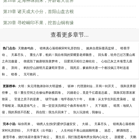
第18章 定海神珠由来，开辟诸天世界
第19章 诸天成大小分，首阳山盘古根
第20章 寻崆峒印不果，挖首山铜有缘
查看更多章节...
、
、
、
热门点击:
天鹅奏鸣曲
错将真心落梧桐宋时礼苏韵怡
她来自星际最高监狱
暗香浮
、
、
、
动
天幕尽头
重生八零，爸妈！我自有我的荣耀姜老师魏杳
回头看，轻舟已过万重山蒋
、
、
、
之舟沈傲凝
彻底毁了她唐朝淮唐梦绮
旧爱泯灭程衍之柳欣欣
心似已灰之木项雪儿鹿
、
、
、
鹿
异间
鹤别空山踏明月孟谦荀宋雪诗
我死后，爹娘和夫君一个都没疯江寻时连道
、
、
、
秋
暗香
无可救药
、
、
更新榜单:
大明：朱元璋胞弟弥补大明遗憾
斩神：代理酒剑仙，开局一剑开天
我和灵界那
、
、
、
些事
惊！重生空间之在修仙界纵横四海
闪婚老公，竟是千亿霸道总裁
我靠买彩票发家
、
、
、
、
致富
官道之庶子的逆袭
镇守仙秦：地牢吞妖六十年
前秦：从太学生到乱世枭雄
徒
、
、
、
手裂蛟龙，我真是练气士
我一堂堂演员绑定个曲库有啥用？
天下诡医
暗黑：地狱入
、
、
、
侵，我的系统不匹配
四合院：我当兵回来了
别人玩游戏，我修仙
、
、
、
、
完本小说:
味你而来
锦绣人生[快穿]爱伊莎越安安
大祸
天幕尽头
错将真心落梧桐
、
、
、
、
、
宋时礼苏韵怡
只手遮天（出书版）
人生何处不青山姐姐顾明澈
迷恋
醉酒情思
、
、
、
拨雪寻春，烧灯续昼许曼珠于南尘
重生后，我打脸恶毒狗男女我内心论文
甜蜜蜜
天鹅