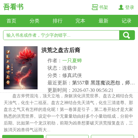
吾看书
书架
登录
首页
分类
排行
完本
最新
记录
洪荒之盘古后裔
作者：
一只夏蝉
状态：连载中
分类：修真武侠
最近更新：
第557章 黑莲魔说恩怨，师徒至通天河
更新时间：2026-07-30 06:56:21
盘古斧劈混沌，顶天立地，身躯演化洪荒世界。盘古之精结合先
天浊气，化生十二祖巫。盘古之神结合先天清气，化生三清道尊。那
盘古之气又有怎样的造化呢！第一卷算是引子，第二卷开始才是大家
熟悉的洪荒世界。设定中一个无量量劫由好多个小量劫组成，分前中
后期。比如第一个龙汉初劫，前期为凶兽想要破灭洪荒报复盘古，三
族消灭凶兽得气运而大...