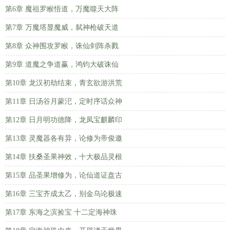
第6章 魔祖罗睺悟道，万魔噬天大阵
第7章 万魔塔显魔威，弑神枪破天道
第8章 众神围攻罗睺，诛仙剑阵杀戮
第9章 道魔之争道赢，鸿钧大破诛仙
第10章 龙汉初劫结束，青玄欲游洪荒
第11章 日汤谷月蒙汜，定时序话众神
第12章 日月明功德降，龙凤宝麒麟印
第13章 灵魔器各有异，论修为帝俊邀
第14章 扶桑圣果神效，十大极品灵根
第15章 品圣果增修为，论仙道证盘古
第16章 三宝齐成太乙，别金乌论极速
第17章 东海之滨捡宝 十二定海神珠