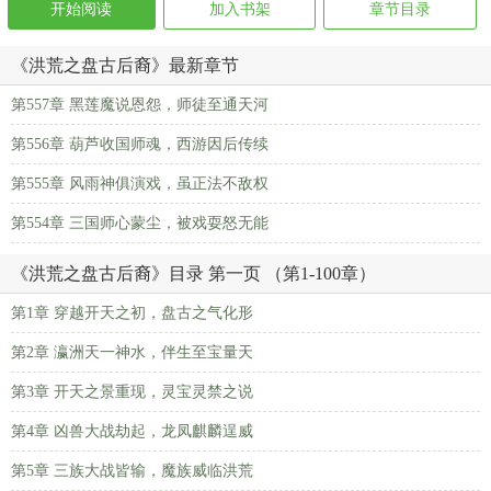
开始阅读
加入书架
章节目录
《洪荒之盘古后裔》最新章节
第557章 黑莲魔说恩怨，师徒至通天河
第556章 葫芦收国师魂，西游因后传续
第555章 风雨神俱演戏，虽正法不敌权
第554章 三国师心蒙尘，被戏耍怒无能
《洪荒之盘古后裔》目录 第一页 （第1-100章）
第1章 穿越开天之初，盘古之气化形
第2章 瀛洲天一神水，伴生至宝量天
第3章 开天之景重现，灵宝灵禁之说
第4章 凶兽大战劫起，龙凤麒麟逞威
第5章 三族大战皆输，魔族威临洪荒