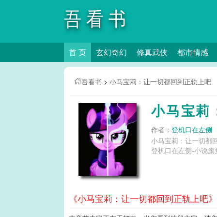
吾看书
首 页
玄幻奇幻
修真武侠
都市情感
吾看书
>
小马宝莉：让一切都回到正轨上吧
小马宝莉
作者：
登机口在左侧
小马宝莉：让一切都
登机口在左侧-小说旗
《小马宝莉：让一切都回到正轨上吧》第