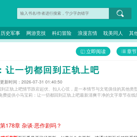
历史军事
网游竞技
科幻冒险
浪漫言情
耽美同人
其
立即阅读
章节
：让一切都回到正轨上吧
更新时间：2026-07-31 01:40:50
回到正轨上吧情节跌宕起伏、扣人心弦，是一本情节与文笔俱佳的其他类型
免费提供小马宝莉：让一切都回到正轨上吧最新清爽干净的文字章节在线阅
178章 杂谈·恶作剧吗？