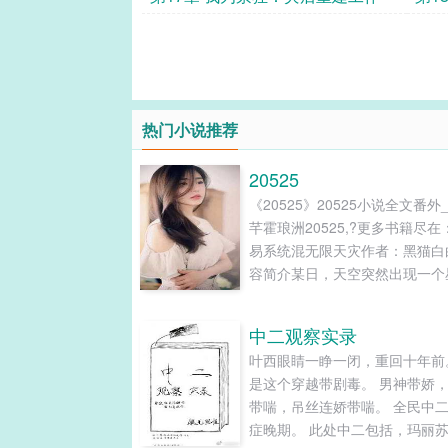
热门小说推荐
20525
《20525》20525小说全文番外
芊霍琅洲20525,?更多书籍尽在
易系统混无限天灾作者：黑猫白
容简介某日，天空突然出现一个
虚影，无数人被卷入无限末世天
界中。只有完成通关任务，才能
中二观察实录
奖励回到原生世界。宁芊芊觉醒
叶西眼睛一睁一闭，重回十年前
能是拥有一个交易系统，购物一
是这个穿越带剧毒。 男神带娇
货，还附带可升级的随身仓库空
带喘，吊丝连娇带喘。 全民中
末世一：暴雨+全球海洋化【已
症晚期。 此处中二包括，玛丽
金手指超大，爽文路线】末世二