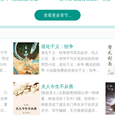
查看更多章节...
道化千义：纷争
_宁芊
道化千义：纷争情节跌宕起伏、扣人
：带交
心弦，是一本情节与文笔俱佳的其他
白内
类型小说，道化千义：纷争-飘花的雨
星球
季-小说旗免费提供道化千义：纷争最
灾世
新清爽干净的文字章节在线阅读和
带着
TXT下载。...
夫人今生不从善
的异
。 只
[疯批美人×玉面狐狸]镇国公府一朝倾
秒到
，女神
覆，鲜血浸染了百年门楣。容辞枝一
间。
二，重
睁眼竟成了盛京名门养在乡下的庶女
完结，
苏式，
关月。宫中赐婚，关月被接回盛京代
：冰