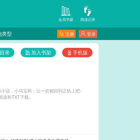
会员书架
阅读记录
他类型
注册
登录
目录
加入书架
手机版
小说，小马宝莉：让一切都回到正轨上吧-
读和TXT下载。