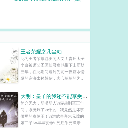
王者荣耀之凡尘劫
此为王者荣耀耽美同人文！青丘太子
李白被师父圣医仙君扁鹊带下山历劫
三年，在此期间遇到先前一夜露水情
缘的东海太孙韩信，忠心耿耿的为官
者狄仁杰，苦命一生的李元芳...
大明：皇子的我还不能享受享受？
简介无力，新书新人\n穿越到至正年
间，系统炸了\n什么！我竟然是坏事
做尽的秦愍王！\n洪武皇帝朱元璋的
嫡二子!\n早早丧命\n死后朱元璋亲自