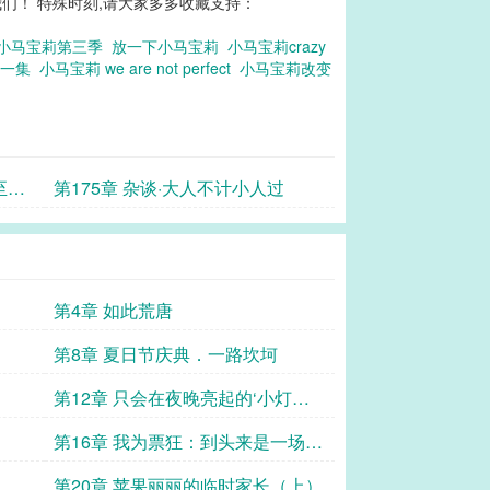
们！ 特殊时刻,请大家多多收藏支持：
小马宝莉第三季
放一下小马宝莉
小马宝莉crazy
哪一集
小马宝莉 we are not perfect
小马宝莉改变
至如
第175章 杂谈·大人不计小人过
第4章 如此荒唐
第8章 夏日节庆典．一路坎坷
第12章 只会在夜晚亮起的‘小灯笼
\’们
第16章 我为票狂：到头来是一场噩
梦
第20章 苹果丽丽的临时家长（上）