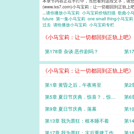
本章节内容正在手打中，当您看到这段文字，请
(www.ixs7.com)小马宝莉：让一切都回到正轨上
...
请你播放小马宝莉
小马宝莉价钱扫描
歌曲小
future
第一集小马宝莉
one small thing小马宝
过去
请给播放小马宝莉
小马宝莉专栏
《小马宝莉：让一切都回到正轨上吧》
第178章 杂谈·恶作剧吗？
第1
《小马宝莉：让一切都回到正轨上吧》
第1章 黄昏之后，午夜将至
第2
吗？
第5章 夏日节庆典．惊喜？，惊
第6
吓？
第9章 夏日节庆典．落幕
第1
第13章 我为票狂：根本睡不着
第1
第17章 我为票狂：灾后重建工作
第1