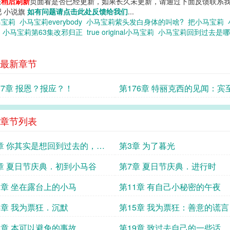
您
稍后刷新
页面看是否已经更新，如果长久未更新，请通过下面反馈联系我
吧 小说旗
如有问题请点击此处反馈给我们
...
马宝莉
小马宝莉everybody
小马宝莉紫头发白身体的叫啥?
把小马宝莉
莉
小马宝莉第63集改邪归正
true original小马宝莉
小马宝莉回到过去是
最新章节
77章 报恩？报应？！
第176章 特丽克西的见闻：宾
归的感觉
章节列表
章 你其实是想回到过去的，对
第3章 为了暮光
章 夏日节庆典．初到小马谷
第7章 夏日节庆典．进行时
0章 坐在露台上的小马
第11章 有自己小秘密的午夜
4章 我为票狂．沉默
第15章 我为票狂：善意的谎言
8章 本可以避免的事故
第19章 致过去自己的一些话