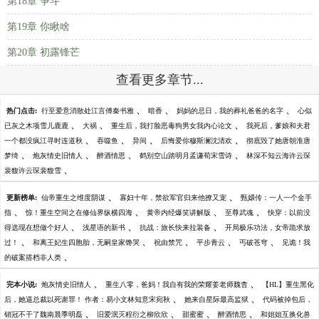
第18章 争斗
第19章 你瞅啥
第20章 初露锋芒
查看更多章节...
、
、
、
热门点击:
行至爱意消散处江言傅秦书雅
暗香
妈妈的忌日，我的葬礼爸爸的名字
心似
、
、
、
已灰之木项雪儿鹿鹿
大祸
重生后，我打脸恶毒狗男女我内心论文
我死后，爹娘和夫君
、
、
、
、
一个都没疯江寻时连道秋
吞噬鱼
异间
后悔爱你穆斯澜沈清欢
彻底毁了她唐朝淮唐
、
、
、
、
梦绮
炮灰情史旧情人
醉酒情思
鹤别空山踏明月孟谦荀宋雪诗
林深不知云海许云琛
、
裴馥许云琛裴馥雪
、
、
更新榜单:
仙帝重生之维度阴谋
寡妇十年，禁欲军官归来他撩又宠
甄嬛传：一人一个金手
、
、
、
、
指
惊！重生空间之在修仙界纵横四海
黄帝内经爆笑讲解版
至尊武魂
快穿：以前没
、
、
、
得选现在想做个好人
浅星语的新书
抗战：旅长快来拉装备
开局极乐功法，女帝跪求放
、
、
、
、
、
过！
和离王妃生四胞胎，无嗣皇家馋哭
祝由禁咒
平步青云
丐破苍穹
见诡！我
、
的破案搭档非人类
、
、
完本小说:
炮灰情史旧情人
重生八零，爸妈！我自有我的荣耀姜老师魏杳
【HL】重生黑化
、
、
后，她逼总裁以死谢罪！ 作者：易小文林知意宋宛秋
她来自星际最高监狱
代码被掉包后，
、
、
、
、
销冠不干了魏南晨季明磊
旧爱泯灭程衍之柳欣欣
甜蜜蜜
醉酒情思
和姐姐互换化兽