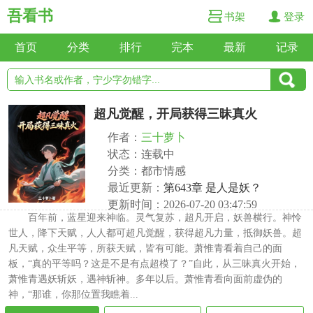
吾看书
书架
登录
首页
分类
排行
完本
最新
记录
超凡觉醒，开局获得三昧真火
作者：
三十萝卜
状态：连载中
分类：都市情感
最近更新：
第643章 是人是妖？
更新时间：2026-07-20 03:47:59
百年前，蓝星迎来神临。灵气复苏，超凡开启，妖兽横行。神怜
世人，降下天赋，人人都可超凡觉醒，获得超凡力量，抵御妖兽。超
凡天赋，众生平等，所获天赋，皆有可能。萧惟青看着自己的面
板，“真的平等吗？这是不是有点超模了？”自此，从三昧真火开始，
萧惟青遇妖斩妖，遇神斩神。多年以后。萧惟青看向面前虚伪的
神，“那谁，你那位置我瞧着...