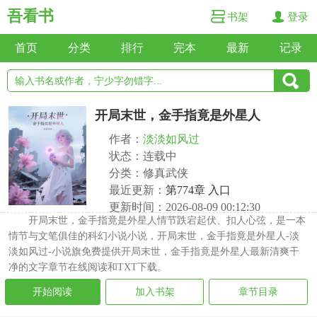
吾看书
书架
登录
首页
分类
排行
完本
最新
记录
开局末世，金手指竟是外星人
作者：
淡淡如风过
状态：连载中
分类：修真武侠
最近更新：
第774章 入口
更新时间：2026-08-09 00:12:30
开局末世，金手指竟是外星人情节跌宕起伏、扣人心弦，是一本
情节与文笔俱佳的科幻小说小说，开局末世，金手指竟是外星人-淡
淡如风过-小说旗免费提供开局末世，金手指竟是外星人最新清爽干
净的文字章节在线阅读和TXT下载。
开始阅读
加入书架
章节目录