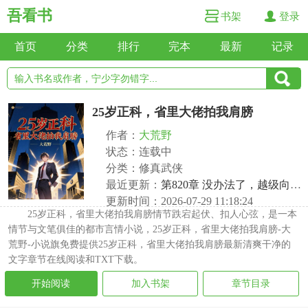
吾看书
书架
登录
首页
分类
排行
完本
最新
记录
25岁正科，省里大佬拍我肩膀
作者：
大荒野
状态：连载中
分类：修真武侠
最近更新：
第820章 没办法了，越级向副县长汇报
更新时间：2026-07-29 11:18:24
25岁正科，省里大佬拍我肩膀情节跌宕起伏、扣人心弦，是一本
情节与文笔俱佳的都市言情小说，25岁正科，省里大佬拍我肩膀-大
荒野-小说旗免费提供25岁正科，省里大佬拍我肩膀最新清爽干净的
文字章节在线阅读和TXT下载。
开始阅读
加入书架
章节目录