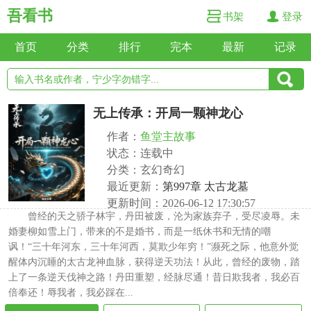
吾看书
书架
登录
首页
分类
排行
完本
最新
记录
无上传承：开局一颗神龙心
作者：
鱼堂主故事
状态：连载中
分类：玄幻奇幻
最近更新：
第997章 太古龙墓
更新时间：2026-06-12 17:30:57
曾经的天之骄子林宇，丹田被废，沦为家族弃子，受尽凌辱。未
婚妻柳如雪上门，带来的不是婚书，而是一纸休书和无情的嘲
讽！“三十年河东，三十年河西，莫欺少年穷！”濒死之际，他意外觉
醒体内沉睡的太古龙神血脉，获得逆天功法！从此，曾经的废物，踏
上了一条逆天伐神之路！丹田重塑，经脉尽通！昔日欺我者，我必百
倍奉还！辱我者，我必踩在...