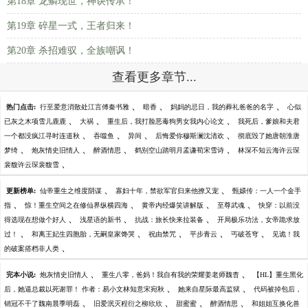
第18章 龙鳞现世，神诀传承！
第19章 碎星一式，王者归来！
第20章 杀招难驭，全族嘲讽！
查看更多章节...
、
、
、
热门点击:
行至爱意消散处江言傅秦书雅
暗香
妈妈的忌日，我的葬礼爸爸的名字
心似
、
、
、
已灰之木项雪儿鹿鹿
大祸
重生后，我打脸恶毒狗男女我内心论文
我死后，爹娘和夫君
、
、
、
、
一个都没疯江寻时连道秋
吞噬鱼
异间
后悔爱你穆斯澜沈清欢
彻底毁了她唐朝淮唐
、
、
、
、
梦绮
炮灰情史旧情人
醉酒情思
鹤别空山踏明月孟谦荀宋雪诗
林深不知云海许云琛
、
裴馥许云琛裴馥雪
、
、
更新榜单:
仙帝重生之维度阴谋
寡妇十年，禁欲军官归来他撩又宠
甄嬛传：一人一个金手
、
、
、
、
指
惊！重生空间之在修仙界纵横四海
黄帝内经爆笑讲解版
至尊武魂
快穿：以前没
、
、
、
得选现在想做个好人
浅星语的新书
抗战：旅长快来拉装备
开局极乐功法，女帝跪求放
、
、
、
、
、
过！
和离王妃生四胞胎，无嗣皇家馋哭
祝由禁咒
平步青云
丐破苍穹
见诡！我
、
的破案搭档非人类
、
、
完本小说:
炮灰情史旧情人
重生八零，爸妈！我自有我的荣耀姜老师魏杳
【HL】重生黑化
、
、
后，她逼总裁以死谢罪！ 作者：易小文林知意宋宛秋
她来自星际最高监狱
代码被掉包后，
、
、
、
、
销冠不干了魏南晨季明磊
旧爱泯灭程衍之柳欣欣
甜蜜蜜
醉酒情思
和姐姐互换化兽