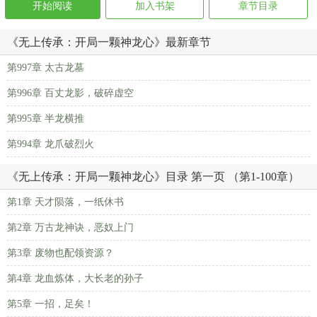
开始阅读
加入书架
章节目录
《无上传承：开局一颗神龙心》最新章节
第997章 太古龙墓
第996章 百丈龙影，破碎虚空
第995章 半龙横推
第994章 龙爪破烈火
《无上传承：开局一颗神龙心》目录 第一页 （第1-100章）
第1章 天才陨落，一纸休书
第2章 万古龙神诀，恶奴上门
第3章 废物也配领资源？
第4章 龙血炼体，大长老的孙子
第5章 一招，足矣！