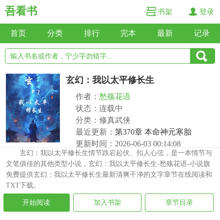
吾看书
书架
登录
首页
分类
排行
完本
最新
记录
玄幻：我以太平修长生
作者：
愁殇花语
状态：连载中
分类：修真武侠
最近更新：
第370章 本命神元寒胎
更新时间：2026-06-03 00:14:08
玄幻：我以太平修长生情节跌宕起伏、扣人心弦，是一本情节与
文笔俱佳的其他类型小说，玄幻：我以太平修长生-愁殇花语-小说旗
免费提供玄幻：我以太平修长生最新清爽干净的文字章节在线阅读和
TXT下载。
开始阅读
加入书架
章节目录