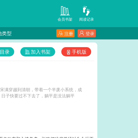
会员书架
阅读记录
他类型
注册
登录
目录
加入书架
手机版
士宋满穿越到清朝，带着一个半废小系统，成
，日子快要过不下去了，躺平是没法躺平