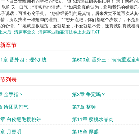
一下自己曾经拥有的幸福的想法。 但他妈现在确实很忙啊！ 为了亲妈
，弘昫叹一口气：“其实您也清楚。” “如果您真的认为，您和我妈的婚姻
亲儿子说话，可着心窝子扎。 “您曾经得到的是真情，后来发觉不能再次
情，所以找出一堆蹩脚的理由。” “想开点吧，你们都这个岁数了，不是
的心情。” “她就是很坦荡，爱就是爱，不爱就是不爱，逢真诚以真诚相
卷上太后
清穿事业文
清穿事业咖靠演技卷上太后!TXT
新章节
01章 番外四：现代if线
第600章 番外三：满满重返童
（三十三）
节列表
章 金手指？
第3章 争宠吗？
章 给团队打气
第7章 整顿
0章 白皮翻毛樱桃饼
第11章 樱桃水晶肉
4章 月更明
第15章 厚赐