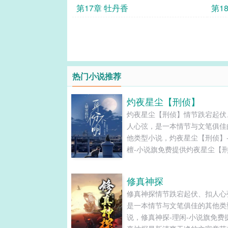
第17章 牡丹香
第1
热门小说推荐
灼夜星尘【刑侦】
灼夜星尘【刑侦】情节跌宕起伏
人心弦，是一本情节与文笔俱佳
他类型小说，灼夜星尘【刑侦】
檀-小说旗免费提供灼夜星尘【
最新清爽干净的文字章节在线阅
TXT下载。...
修真神探
修真神探情节跌宕起伏、扣人心
是一本情节与文笔俱佳的其他类
说，修真神探-理闲-小说旗免费