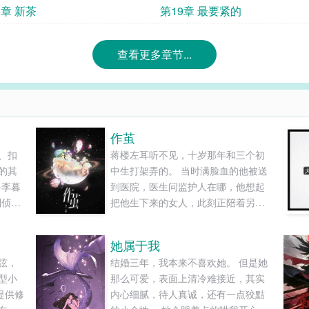
8章 新茶
第19章 最要紧的
查看更多章节...
作茧
、扣
蒋楼左耳听不见，十岁那年和三个初
的其
中生打架弄的。 当时满脸血的他被送
-李暮
到医院，医生问监护人在哪，他想起
刑侦】
把他生下来的女人，此刻正陪着另一
读和
个小孩上钢琴课。 那个小孩也喊她“妈
妈”。 八年后，蒋楼就读于叙城一中，
她属于我
拿奖学金，学生信息表上父母一栏被
弦，
结婚三年，我本来不喜欢她。 但是她
划斜杠删除。 某天放学后，他看见班
型小
那么可爱，表面上清冷难接近，其实
上新来的转学生被几个小混混堵在路
提供修
内心细腻，待人真诚，还有一点狡黠
边。 转学生被吓得脸色发白，蜷着肩