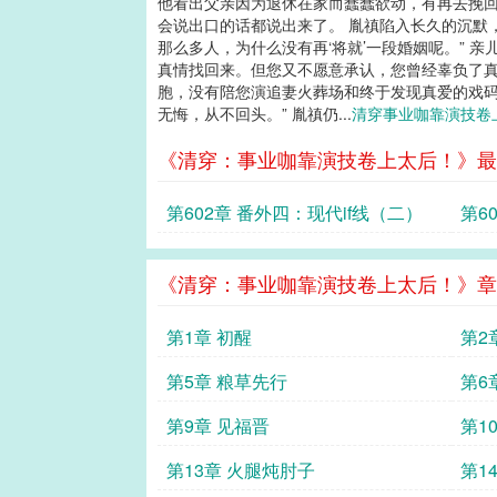
他看出父亲因为退休在家而蠢蠢欲动，有再去挽回
会说出口的话都说出来了。 胤禛陷入长久的沉默
那么多人，为什么没有再‘将就’一段婚姻呢。” 
真情找回来。但您又不愿意承认，您曾经辜负了真
胞，没有陪您演追妻火葬场和终于发现真爱的戏码
无悔，从不回头。” 胤禛仍...
清穿事业咖靠演技
《清穿：事业咖靠演技卷上太后！》最
第602章 番外四：现代if线（二）
第6
《清穿：事业咖靠演技卷上太后！》章
第1章 初醒
第2
第5章 粮草先行
第6
第9章 见福晋
第1
第13章 火腿炖肘子
第1