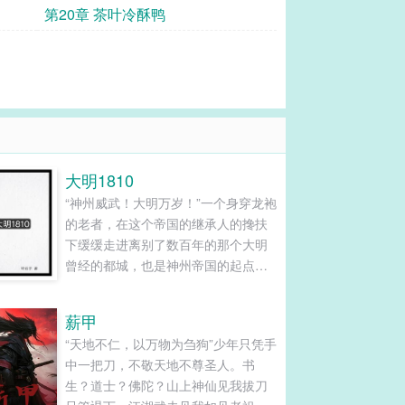
第20章 茶叶冷酥鸭
大明1810
“神州威武！大明万岁！”一个身穿龙袍
的老者，在这个帝国的继承人的搀扶
下缓缓走进离别了数百年的那个大明
曾经的都城，也是神州帝国的起点，
北京城“父皇，你完成了你完成了我们
的梦想，大明回来了”太子说道“云儿，
薪甲
父皇老了，神州的未来就交给你了”老
“天地不仁，以万物为刍狗”少年只凭手
人拍了拍年轻太子的肩膀，头也不回
中一把刀，不敬天地不尊圣人。书
的离开了原来这个老人曾经也是一名
生？道士？佛陀？山上神仙见我拔刀
穿越者，阴差阳错......