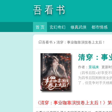
吾看书
首 页
玄幻奇幻
修真武侠
都市情感
吾看书
>
清穿：事业咖靠演技卷上太后！
清穿：事
作者：
景福来
更新时间
（四爷后院+好享受
为四爷后院刚刚丧女
了，但竞争对手夭桃秾
《清穿：事业咖靠演技卷上太后！》第6