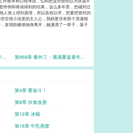
的工作效率和心情考虑，弘昫把这些曾经以为永远不
只是怜悯和将就得到的结果，这么多年里，您碰到过
从其他人身上得到真情，所以孜孜以求，想要把曾经的
那些言情小说里的主人公，我妈更没有那个浪漫细
待，发现欺瞒便抽身离开，她潇洒了一辈子，落子
年记
第959章 番外三：满满重返童年记
（三十二）
第4章 要奋斗！
第8章 伙食改善
第12章 冰碗
第16章 牛乳燕窝