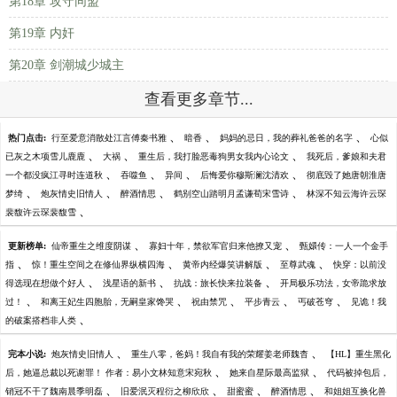
第18章 攻守同盟
第19章 内奸
第20章 剑潮城少城主
查看更多章节...
、
、
、
热门点击:
行至爱意消散处江言傅秦书雅
暗香
妈妈的忌日，我的葬礼爸爸的名字
心似
、
、
、
已灰之木项雪儿鹿鹿
大祸
重生后，我打脸恶毒狗男女我内心论文
我死后，爹娘和夫君
、
、
、
、
一个都没疯江寻时连道秋
吞噬鱼
异间
后悔爱你穆斯澜沈清欢
彻底毁了她唐朝淮唐
、
、
、
、
梦绮
炮灰情史旧情人
醉酒情思
鹤别空山踏明月孟谦荀宋雪诗
林深不知云海许云琛
、
裴馥许云琛裴馥雪
、
、
更新榜单:
仙帝重生之维度阴谋
寡妇十年，禁欲军官归来他撩又宠
甄嬛传：一人一个金手
、
、
、
、
指
惊！重生空间之在修仙界纵横四海
黄帝内经爆笑讲解版
至尊武魂
快穿：以前没
、
、
、
得选现在想做个好人
浅星语的新书
抗战：旅长快来拉装备
开局极乐功法，女帝跪求放
、
、
、
、
、
过！
和离王妃生四胞胎，无嗣皇家馋哭
祝由禁咒
平步青云
丐破苍穹
见诡！我
、
的破案搭档非人类
、
、
完本小说:
炮灰情史旧情人
重生八零，爸妈！我自有我的荣耀姜老师魏杳
【HL】重生黑化
、
、
后，她逼总裁以死谢罪！ 作者：易小文林知意宋宛秋
她来自星际最高监狱
代码被掉包后，
、
、
、
、
销冠不干了魏南晨季明磊
旧爱泯灭程衍之柳欣欣
甜蜜蜜
醉酒情思
和姐姐互换化兽