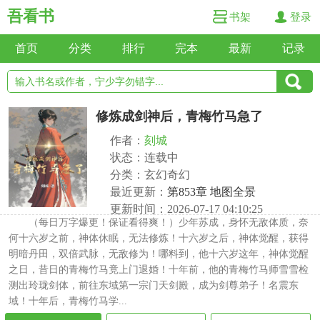
吾看书
书架
登录
首页
分类
排行
完本
最新
记录
修炼成剑神后，青梅竹马急了
作者：
刻城
状态：连载中
分类：玄幻奇幻
最近更新：
第853章 地图全景
更新时间：2026-07-17 04:10:25
（每日万字爆更！保证看得爽！）少年苏成，身怀无敌体质，奈
何十六岁之前，神体休眠，无法修炼！十六岁之后，神体觉醒，获得
明暗丹田，双倍武脉，无敌修为！哪料到，他十六岁这年，神体觉醒
之日，昔日的青梅竹马竟上门退婚！十年前，他的青梅竹马师雪雪检
测出玲珑剑体，前往东域第一宗门天剑殿，成为剑尊弟子！名震东
域！十年后，青梅竹马学...