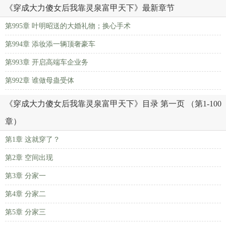
《穿成大力傻女后我靠灵泉富甲天下》最新章节
第995章 叶明昭送的大婚礼物；换心手术
第994章 添妆添一辆顶奢豪车
第993章 开启高端车企业务
第992章 谁做母蛊受体
《穿成大力傻女后我靠灵泉富甲天下》目录 第一页 （第1-100
章）
第1章 这就穿了？
第2章 空间出现
第3章 分家一
第4章 分家二
第5章 分家三