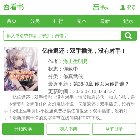
吾看书
书架
登录
首页
分类
排行
完本
最新
记录
亿倍返还：双手插兜，没有对手！
作者：
海上生明月L
状态：连载中
分类：修真武侠
最近更新：
第3849章 你以为你是谁？
更新时间：2026-07-10 02:42:27
亿倍返还：双手插兜，没有对手！情节跌宕起伏、扣人心弦，是
一本情节与文笔俱佳的玄幻魔法小说，亿倍返还：双手插兜，没有对
手！-海上生明月L-小说旗免费提供亿倍返还：双手插兜，没有对
手！最新清爽干净的文字章节在线阅读和TXT下载。
开始阅读
加入书架
章节目录