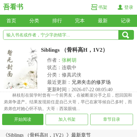
吾看书
书架
登录
首页
分类
排行
完本
最新
记录
Siblings （骨科高H，1V2）
作者：
张树胡
状态：连载中
分类：修真武侠
最近更新：
兄弟夹击的修罗场
更新时间：2026-07-22 08:05:40
林枝彤在留学时曾有一个前男友，在被断崖分手之后，想回国和
弟弟争遗产。结果发现前任是自己大哥，早已在家等候自己多时，而
弟弟也对她心怀不轨。大哥：西装眼镜...
开始阅读
加入书架
章节目录
《Siblings （骨科高H，1V2）》最新章节