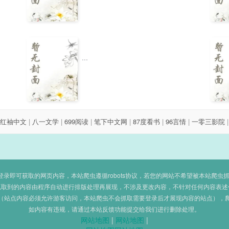
...
红袖中文
|
八一文学
|
699阅读
|
笔下中文网
|
87度看书
|
96言情
|
一零三影院
即可获取的网页内容，本站爬虫遵循robots协议，若您的网站不希望被本站爬虫抓取，可
抓取到的内容由程序自动进行排版处理再展现，不涉及更改内容，不针对任何内容表述
（站点内容必须允许游客访问，本站爬虫不会抓取需要登录后才展现内容的站点），
如内容有违规，请通过本站反馈功能提交给我们进行删除处理。
网站地图
|
网站地图
|