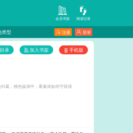
会员书架
阅读记录
他类型
注册
登录
目录
加入书架
手机版
益纠葛，桃色旋涡中，看秦涛如何守得清