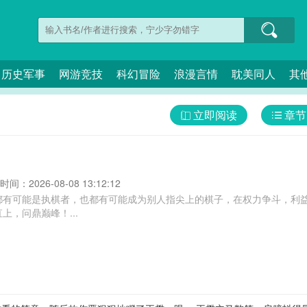
历史军事
网游竞技
科幻冒险
浪漫言情
耽美同人
其
立即阅读
章节
间：2026-08-08 13:12:12
都有可能是执棋者，也都有可能成为别人指尖上的棋子，在权力争斗，利
上，问鼎巅峰！...