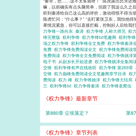
“秦哥，您……这不太客观呀！” 陈虎露出比哭还
嘛，以前确实有点头脑简单，但跟了我这么久之后
听到秦涛给自己这么高的评价，激动得恨不得当场
陈虎忙问：“什么事？” “去盯紧张卫东，我怕他
果情况紧急，你可以直接拦截，控制好人后给我打电
力争锋一路向东
秦涛
权力争锋 人称大师兄
权
锋完整版
权利争锋
权力争锋txt笔趣阁
权利争
场之权力争锋
权利争锋全文免费
权力争锋秦涛
免费
权力争锋免费阅读全文
权力争锋免费阅读
免费阅读
权力争锋全文免费阅读
权力争锋姚泽
电子书
从副乡长开始逆袭
权力争锋姚泽全集阅
交锋
权利争锋有声在线收听
权力争锋 第269章
交锋
权力巅峰免费阅读全文笔趣阁章节目录
权
费阅读
权力 峰
权力争锋姚泽
权力争锋大结局
兰
权利争锋txt
权力争锋秦涛
权力争锋老爬虫
《权力争锋》最新章节
第880章 尘埃落定？
第8
《权力争锋》章节列表