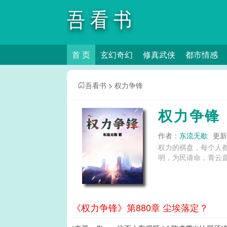
吾看书
首 页
玄幻奇幻
修真武侠
都市情感
吾看书
>
权力争锋
权力争锋
作者：
东流无歇
更新时
权力的棋盘，每个人
明，为民请命，青云直
《权力争锋》第880章 尘埃落定？