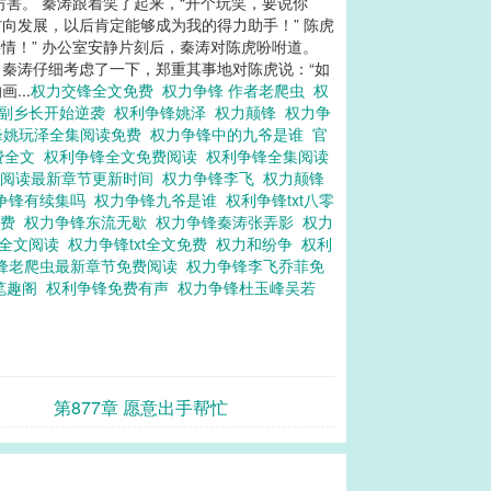
厉害。 秦涛跟着笑了起来，“开个玩笑，要说你
向发展，以后肯定能够成为我的得力助手！” 陈虎
情！” 办公室安静片刻后，秦涛对陈虎吩咐道。
” 秦涛仔细考虑了一下，郑重其事地对陈虎说：“如
...
权力交锋全文免费
权力争锋 作者老爬虫
权
从副乡长开始逆袭
权利争锋姚泽
权力颠锋
权力争
锋姚玩泽全集阅读免费
权力争锋中的九爷是谁
官
费全文
权利争锋全文免费阅读
权利争锋全集阅读
费阅读最新章节更新时间
权力争锋李飞
权力颠锋
争锋有续集吗
权力争锋九爷是谁
权利争锋txt八零
免费
权力争锋东流无歇
权力争锋秦涛张弄影
权力
歇全文阅读
权力争锋txt全文免费
权力和纷争
权利
锋老爬虫最新章节免费阅读
权力争锋李飞乔菲免
笔趣阁
权利争锋免费有声
权力争锋杜玉峰吴若
第877章 愿意出手帮忙