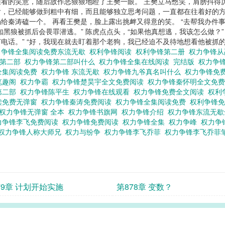
难看的笑意，随后故作恶狠狠地瞪了王樊一眼。 王樊立马憋笑，肩膀抖得
，已经能够做到粗中有细，而且能够独立思考问题，一直都在往着好的方
给秦涛磕一个。 再看王樊是，脸上露出挑衅又得意的笑。 “去帮我办件事
得知黑狼被抓后会畏罪潜逃。” 陈虎点点头，“如果他真想逃，我该怎么做？
话。” “好，我现在就去盯着那个老狗，我已经迫不及待地想看他被抓的画
力争锋全集阅读免费东流无歇
权利争锋阅读
权利争锋第二册
权力争锋
锋第二部
权力争锋第二部叫什么
权力争锋全集在线阅读
完结版
权力争
全集阅读免费
权力争锋 东流无歇
权力争锋九爷真名叫什么
权力争锋免
笔趣阁
权力争霸
权力争锋楚昊宇全文免费阅读
权力争锋秦怀明全文免
第二部
权力争锋陈平生
权力争锋在线观看
权力争锋免费全文阅读
权利
读免费无弹窗
权力争锋秦涛免费阅读
权力争锋全集阅读免费
权利争锋
权力争锋无弹窗 全本
权力争锋书旗网
权力争锋介绍
权力争锋东流无
力争锋李飞免费阅读
权力争锋免费阅读
权力争锋全集
权力争峰
权力争
权力争锋人称大师兄
权力与纷争
权力争锋李飞乔菲
权力争锋李飞乔菲
79章 计划开始实施
第878章 变数？