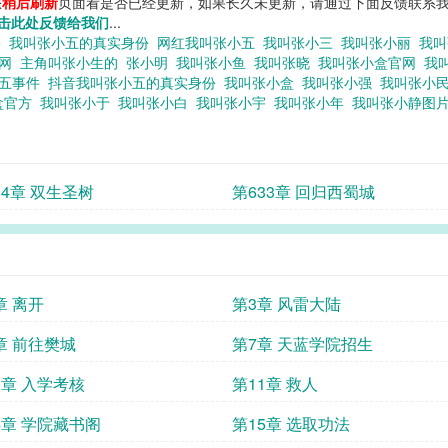
您
稍后刷新
页面看是否已经更新，如果长久未更新，请通过下面反馈联系我
击此处反馈给我们
...
o
我叫张小五的真实身份
网红我叫张小五
我叫张小三
我叫张小丽
我
官网
主角叫张小生的
张小明
我叫张小鱼
我叫张晓
我叫张小盒官网
我
小五事件
抖音我叫张小五的真实身份
我叫张小盒
我叫张小强
我叫张小
盒官方
我叫张小于
我叫张小白
我叫张小宇
我叫张小年
我叫张小静图
34章 双生圣树
第633章 回归西蜀城
章 离开
第3章 风雷大陆
章 前往樊城
第7章 天蓝学院招生
0章 入学考核
第11章 救人
4章 学院藏书阁
第15章 选取功法