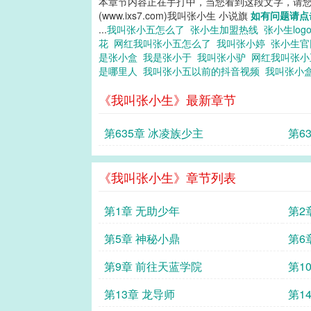
本章节内容正在手打中，当您看到这段文字，请
(www.ixs7.com)我叫张小生 小说旗
如有问题请点
...
我叫张小五怎么了
张小生加盟热线
张小生log
花
网红我叫张小五怎么了
我叫张小婷
张小生
是张小盒
我是张小于
我叫张小驴
网红我叫张
是哪里人
我叫张小五以前的抖音视频
我叫张小
《我叫张小生》最新章节
第635章 冰凌族少主
第6
《我叫张小生》章节列表
第1章 无助少年
第2
第5章 神秘小鼎
第6
第9章 前往天蓝学院
第1
第13章 龙导师
第1