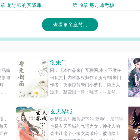
8章 龙导师的实战课
第19章 炼丹师考核
查看更多章节...
御朱门
作品简
附：【本作品来自互联网,本人不做任
终惨遭
何负责】内容版权归作者所有!御朱门
时
作者：夜雨惊荷朱门小萝莉，康庄大
，江
道来。凝萱眼一睁：哇塞～～竟然穿
冷的
了。凝萱眼一闭：妈呀～～神马人
柔似
家！有爹！渣爹！（魏清冼：要女儿
玄天界域
最狠
何用，拉出去随便配人吧！）有娘！
浅，
她是灵族与魔族诞下的“孽种”，却同时
走肾
后娘！（萧宝珠：小妖精，必定在我
每天
也是玄天界域的气运之女，神秘人的
倒是
进门前把你弄走！）有祖父！笑面虎
经在
袭击让这个小家支离破碎，被迫踏上
～～（孙女呦，再长得漂亮些，祖父