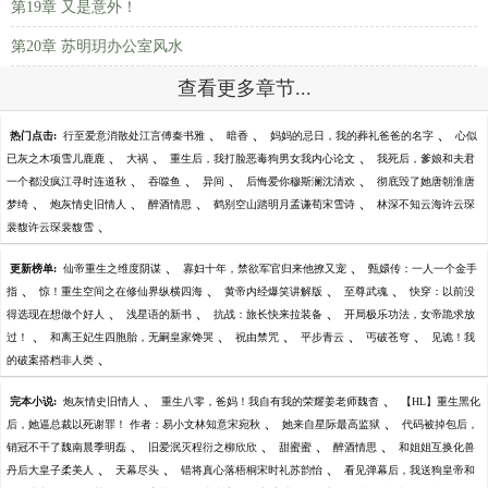
第19章 又是意外！
第20章 苏明玥办公室风水
查看更多章节...
、
、
、
热门点击:
行至爱意消散处江言傅秦书雅
暗香
妈妈的忌日，我的葬礼爸爸的名字
心似
、
、
、
已灰之木项雪儿鹿鹿
大祸
重生后，我打脸恶毒狗男女我内心论文
我死后，爹娘和夫君
、
、
、
、
一个都没疯江寻时连道秋
吞噬鱼
异间
后悔爱你穆斯澜沈清欢
彻底毁了她唐朝淮唐
、
、
、
、
梦绮
炮灰情史旧情人
醉酒情思
鹤别空山踏明月孟谦荀宋雪诗
林深不知云海许云琛
、
裴馥许云琛裴馥雪
、
、
更新榜单:
仙帝重生之维度阴谋
寡妇十年，禁欲军官归来他撩又宠
甄嬛传：一人一个金手
、
、
、
、
指
惊！重生空间之在修仙界纵横四海
黄帝内经爆笑讲解版
至尊武魂
快穿：以前没
、
、
、
得选现在想做个好人
浅星语的新书
抗战：旅长快来拉装备
开局极乐功法，女帝跪求放
、
、
、
、
、
过！
和离王妃生四胞胎，无嗣皇家馋哭
祝由禁咒
平步青云
丐破苍穹
见诡！我
、
的破案搭档非人类
、
、
完本小说:
炮灰情史旧情人
重生八零，爸妈！我自有我的荣耀姜老师魏杳
【HL】重生黑化
、
、
后，她逼总裁以死谢罪！ 作者：易小文林知意宋宛秋
她来自星际最高监狱
代码被掉包后，
、
、
、
、
销冠不干了魏南晨季明磊
旧爱泯灭程衍之柳欣欣
甜蜜蜜
醉酒情思
和姐姐互换化兽
、
、
、
丹后大皇子柔美人
天幕尽头
错将真心落梧桐宋时礼苏韵怡
看见弹幕后，我送狗皇帝和