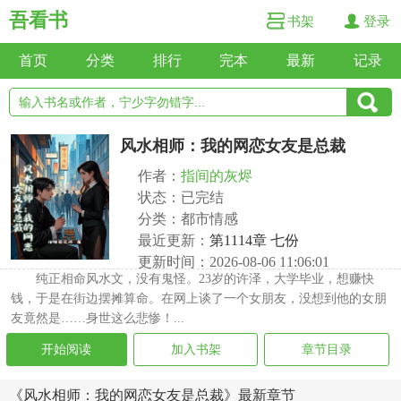
吾看书
书架
登录
首页
分类
排行
完本
最新
记录
风水相师：我的网恋女友是总裁
作者：
指间的灰烬
状态：已完结
分类：都市情感
最近更新：
第1114章 七份
更新时间：2026-08-06 11:06:01
纯正相命风水文，没有鬼怪。23岁的许泽，大学毕业，想赚快
钱，于是在街边摆摊算命。在网上谈了一个女朋友，没想到他的女朋
友竟然是……身世这么悲惨！...
开始阅读
加入书架
章节目录
《风水相师：我的网恋女友是总裁》最新章节