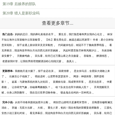
第19章 后娘养的部队
第20章 猎人是新职业吗
查看更多章节...
、
、
热门点击:
妈妈的忌日，我的葬礼爸爸的名字
重生后，我打脸恶毒狗男女我内心论文
林深
、
不知云海许云琛裴馥许云琛裴馥雪
【HL】重生黑化后，她逼总裁以死谢罪！ 作者：易小文林知
、
、
、
意宋宛秋
假千金遇上真绿茶宋灵灵宋毅然
代码被掉包后，销冠不干了魏南晨季明磊
看
、
、
见弹幕后，我送狗皇帝和白月光归西元辰轩苏婉婉
风起时爱意散尽林青风顾汐云
失效攻略
、
、
、
、
、
裴安桑宁
天鹅奏鸣曲
回头看，轻舟已过万重山蒋之舟沈傲凝
吞噬鱼
醉酒情思
、
、
老婆拔我针管，让我给男助理煮醒酒汤程心怡陆沉宴
蛊真人
、
、
更新榜单:
我都抱天道大腿了，假千金还在演
港夜情靡
恶女掉马后，全星际大佬吻上来
、
、
、
了
出嫁后公子他疯了
萌娃进村，山里野兽瑟瑟发抖
网游：神级刺客，我即是暗
、
、
、
、
影！
盗墓：与废物系统的第九次轮回
直播捡垃圾，我成警局常客
恶灵信息库
仲夏
、
、
、
夜吻
让你研究气象，你磁暴鹰酱舰队？
啥？队友住在阿卡姆疯人院？
开局觉醒双天
、
、
、
赋，分身上阵防翻车
我在玄幻世界召唤奇物
吸血鬼在名柯的一百种死法
、
、
完本小说:
从前不待春风慢祝如星许云毅
鹤别空山踏明月孟谦荀宋雪诗
后悔爱你穆斯澜沈
、
、
、
、
清欢
穿越：无双大当家
大祸
重生八零，爸妈！我自有我的荣耀姜老师魏杳
江晏礼
、
、
安然小说江晏礼时候
看见弹幕后，我送狗皇帝和白月光归西元辰轩苏婉婉
回头看，轻舟已