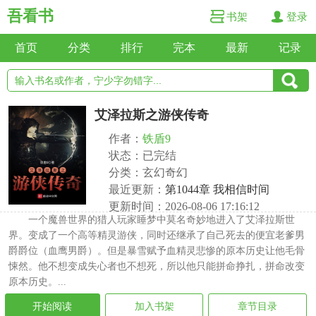
吾看书
书架
登录
首页
分类
排行
完本
最新
记录
艾泽拉斯之游侠传奇
作者：
铁盾9
状态：已完结
分类：玄幻奇幻
最近更新：
第1044章 我相信时间
更新时间：2026-08-06 17:16:12
一个魔兽世界的猎人玩家睡梦中莫名奇妙地进入了艾泽拉斯世
界。变成了一个高等精灵游侠，同时还继承了自己死去的便宜老爹男
爵爵位（血鹰男爵）。但是暴雪赋予血精灵悲惨的原本历史让他毛骨
悚然。他不想变成失心者也不想死，所以他只能拼命挣扎，拼命改变
原本历史。...
开始阅读
加入书架
章节目录