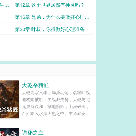
黑的
做生意
第12章 这个世界居然有神灵吗？
第16章 兄弟，为什么要做好心理准
备啊？
第20章 叶叔，你得做好心理准备
大乾杀猪匠
大乾高宗六年，局势动荡，名将叶战
遭构陷被斩，主战派失势，大乾与北
元屈辱议和，割地赔款，山河破碎，
百姓陷入水深火热之中。主角武安君
穿越而来，附身成为武大郎。此时的
他，父母双亡、家徒四壁，为谋生
诡秘之主
计，不得不重拾杀猪旧业。在一次杀