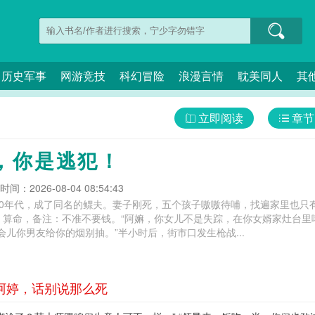
历史军事
网游竞技
科幻冒险
浪漫言情
耽美同人
其
立即阅读
章节
，你是逃犯！
间：2026-08-04 08:54:43
90年代，成了同名的鳏夫。妻子刚死，五个孩子嗷嗷待哺，找遍家里也只
：算命，备注：不准不要钱。“阿嫲，你女儿不是失踪，在你女婿家灶台里
会儿你男友给你的烟别抽。”半小时后，街市口发生枪战...
 阿婷，话别说那么死