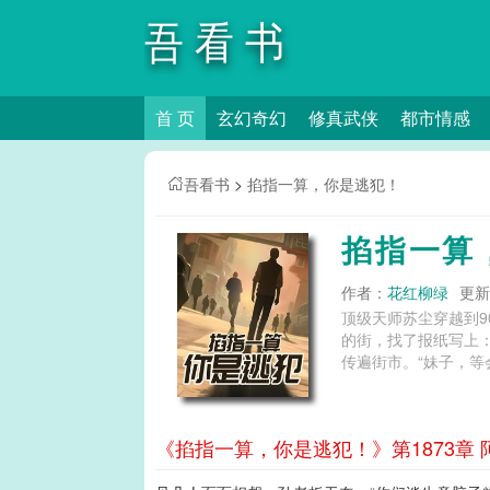
吾看书
首 页
玄幻奇幻
修真武侠
都市情感
吾看书
>
掐指一算，你是逃犯！
掐指一算
作者：
花红柳绿
更新时
顶级天师苏尘穿越到
的街，找了报纸写上
传遍街市。“妹子，等
《掐指一算，你是逃犯！》第1873章