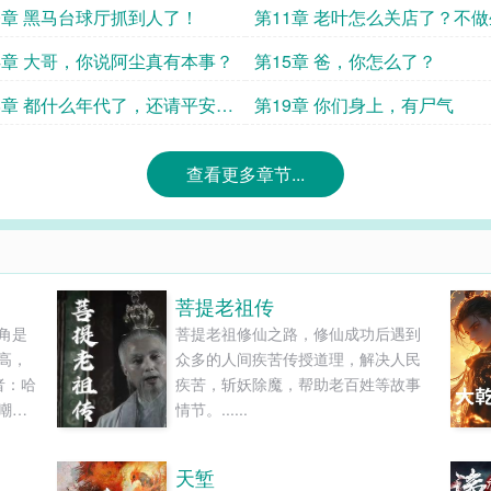
0章 黑马台球厅抓到人了！
第11章 老叶怎么关店了？不
了？
4章 大哥，你说阿尘真有本事？
第15章 爸，你怎么了？
8章 都什么年代了，还请平安
第19章 你们身上，有尸气
查看更多章节...
菩提老祖传
角是
菩提老祖修仙之路，修仙成功后遇到
高，
众多的人间疾苦传授道理，解决人民
者：哈
疾苦，斩妖除魔，帮助老百姓等故事
嘲
情节。......
爷，
人卑
天堑
成了