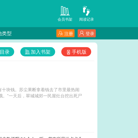
会员书架
阅读记录
他类型
注册
登录
目录
加入书架
手机版
有十块钱。苏尘果断拿着钱去了市里最热闹
哦。”一天后，翠城城郊一民屋灶台挖出死尸