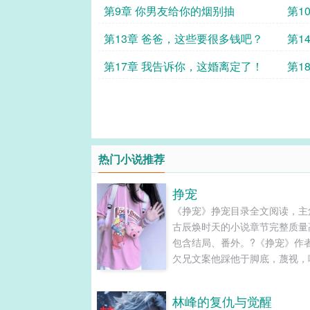
第9章 你男友给你的烟别抽
第1
第13章 爸爸，这些要很多钱吧？
第1
第17章 我告诉你，这婚离定了！
第1
符？
热门小说推荐
挣宠
《挣宠》挣宠目录全文阅读，主
古辰焕时天的小说章节完整质量
包含结局、番外。?《挣宠》作
欠兄文案他踩他于脚底，蔑视，
讽，因为他是高高在上的富家少
而他，只是他花钱雇来的保镖，
林峰的复仇与觉醒
命贱。四年辗转，再次相遇，他