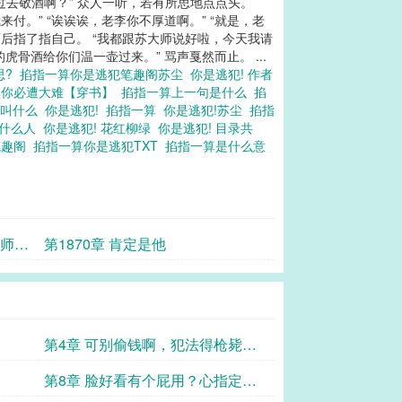
过去敬酒啊？” 众人一听，若有所思地点点头。
付。” “诶诶诶，老李你不厚道啊。” “就是，老
而后指了指自己。 “我都跟苏大师说好啦，今天我请
骨酒给你们温一壶过来。” 骂声戛然而止。 ...
思?
掐指一算你是逃犯笔趣阁苏尘
你是逃犯! 作者
算你必遭大难【穿书】
掐指一算上一句是什么
掐
的叫什么
你是逃犯!
掐指一算
你是逃犯!苏尘
掐指
是什么人
你是逃犯! 花红柳绿
你是逃犯! 目录共
笔趣阁
掐指一算你是逃犯TXT
掐指一算是什么意
大师
第1870章 肯定是他
第4章 可别偷钱啊，犯法得枪毙的
啊！
第8章 脸好看有个屁用？心指定是