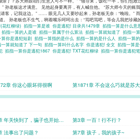
涂了？苏大师跟咱们生意人可不一样。” “领导来，饭吃一半，你们也敢
 孙老板这才满意。 见他起身要离开，有人喊住他。 “苏大师今天的账我来
请客，记我这边。” …… 眼见几人又要吵起来，孙老板无奈：“晚啦。” 
道。 孙老板也不生气，咧着嘴乐呵呵出去：“骂吧骂吧，等会儿我把珍藏的虎
!(花红柳绿)
掐指一算是谁
你是逃犯! 目录共1479章
掐指一算是什么意
T
掐指一算的人是谁
掐指一算属于什么算法
掐指一算就知道了
掐指一
一算你是逃犯短剧
掐指一算指的是什么
掐指一算的是什么人
掐指一算
指一算就知道了 下一句
掐指一算叫什么名字
你是逃犯! 全文
掐指一算
逃犯
掐指一算你是逃犯1867
你是逃犯! TXT花红柳绿
掐指一算你是逃犯
872章 你这心眼坏得很啊
第1871章 不会这么巧就是苏
吧？
章 年关快到了，骗子也开始做
第3章 一百！行不行？
喽~
章 法事出了问题？
第7章 孩子，我的孩子~