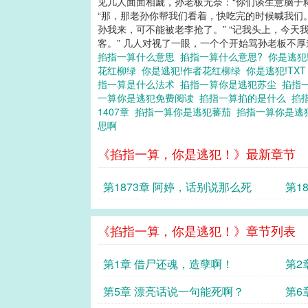
见几人面面相觑，孙老板无奈：“你们谈生意脑子糊
“那，那老孙你帮我们看着，快吃完的时候喊我们。”
孙我来，可不能被老李抢了。” “记我头上，今天我
客。” 几人对视了一眼，一个个开始骂孙老板不厚
掐指一算什么意思
掐指一算什么意思?
你是逃犯
花红柳绿
你是逃犯!作者花红柳绿
你是逃犯!TX
指一算是什么法术
掐指一算你是逃犯苏尘
掐指
一算你是逃犯免费阅读
掐指一算掐的是什么
掐
1407章
掐指一算你是逃犯蕃茄
掐指一算你是
思啊
《掐指一算，你是逃犯！》最新章节
第1873章 阿婷，话别说那么死
第1
《掐指一算，你是逃犯！》章节列表
第1章 借尸还魂，造孽啊！
第2
生意
第5章 漂亮话说一句能死啊？
第6