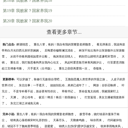
第18章 我败家？国家养我18
第19章 我败家？国家养我19
第20章 我败家？国家养我20
查看更多章节...
、
、
热门点击:
醉酒情思
重生八零，爸妈！我自有我的荣耀姜老师魏杳
看见弹幕后，我送狗皇
、
、
帝和白月光归西元辰轩苏婉婉
后悔爱你穆斯澜沈清欢
林深不知云海许云琛裴馥许云琛裴馥
、
、
、
、
雪
从前不待春风慢祝如星许云毅
炮灰情史旧情人
鹤别空山踏明月孟谦荀宋雪诗
大
、
、
、
祸
重生后，我打脸恶毒狗男女我内心论文
风起时爱意散尽林青风顾汐云
行至爱意消散
、
、
、
、
处江言傅秦书雅
只手遮天（出书版）
重生之窈窈再爱我一次
吞噬鱼
、
、
更新榜单:
可以穿越了，靠修行无敌很合理吧
五胞胎恶魔人类世界的学园之旅
人皮子的异
、
、
、
、
世界讨封
东北往事：一手遮天
姐姐别乱动，弟弟已成年了！
网游：全职召唤师
叶
、
、
、
无尘
不是专科看不起，急诊更有性价比
草根书记
算命捉鬼太凶残，我被国家盯上
、
、
、
、
了
天渊
济公传奇
蚁后！蜂后！蛛后！助我修仙！
打赏返现，美女主播被我套路坏
、
、
了
东北江湖之冰城焦元南
、
完本小说:
重生八零，爸妈！我自有我的荣耀姜老师魏杳
拨雪寻春，烧灯续昼许曼珠于南
、
、
、
、
、
尘
错将真心落梧桐宋时礼苏韵怡
天幕尽头
天鹅奏鸣曲
味你而来
代码被掉包
、
、
、
、
后，销冠不干了魏南晨季明磊
甜蜜蜜
锦绣人生[快穿]爱伊莎越安安
朝来寒雨晚来风