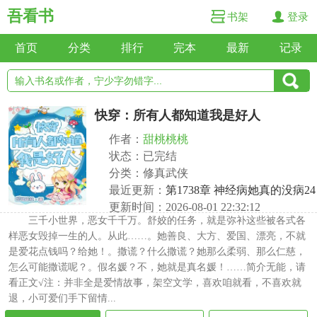
吾看书
书架
登录
首页
分类
排行
完本
最新
记录
快穿：所有人都知道我是好人
作者：
甜桃桃桃
状态：已完结
分类：修真武侠
最近更新：
第1738章 神经病她真的没病24
更新时间：2026-08-01 22:32:12
三千小世界，恶女千千万。舒姣的任务，就是弥补这些被各式各
样恶女毁掉一生的人。从此……。她善良、大方、爱国、漂亮，不就
是爱花点钱吗？给她！。撒谎？什么撒谎？她那么柔弱、那么仁慈，
怎么可能撒谎呢？。假名媛？不，她就是真名媛！……简介无能，请
看正文√注：并非全是爱情故事，架空文学，喜欢咱就看，不喜欢就
退，小可爱们手下留情...