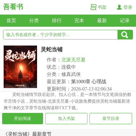
吾看书
书架
登录
首页
分类
排行
完本
最新
记录
灵蛇当铺
作者：
北派无尽夏
状态：连载中
分类：修真武侠
最近更新：
第1000章 心理战
更新时间：2026-07-13 02:06:34
灵蛇当铺情节跌宕起伏、扣人心弦，是一本情节与文笔俱佳的都
市言情小说，灵蛇当铺-北派无尽夏-小说旗免费提供灵蛇当铺最新清
爽干净的文字章节在线阅读和TXT下载。
开始阅读
加入书架
章节目录
《灵蛇当铺》最新章节