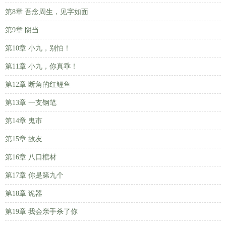
第8章 吾念周生，见字如面
第9章 阴当
第10章 小九，别怕！
第11章 小九，你真乖！
第12章 断角的红鲤鱼
第13章 一支钢笔
第14章 鬼市
第15章 故友
第16章 八口棺材
第17章 你是第九个
第18章 诡器
第19章 我会亲手杀了你