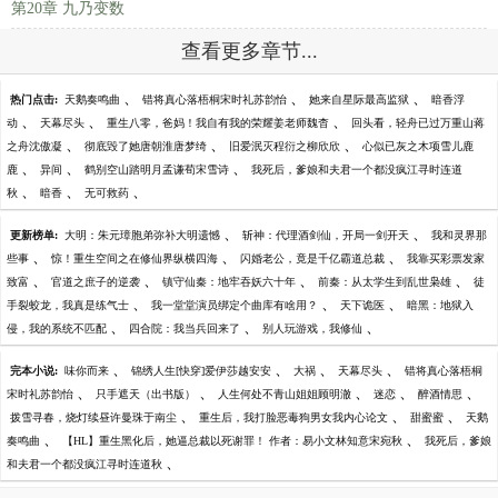
第20章 九乃变数
查看更多章节...
、
、
、
热门点击:
天鹅奏鸣曲
错将真心落梧桐宋时礼苏韵怡
她来自星际最高监狱
暗香浮
、
、
、
动
天幕尽头
重生八零，爸妈！我自有我的荣耀姜老师魏杳
回头看，轻舟已过万重山蒋
、
、
、
之舟沈傲凝
彻底毁了她唐朝淮唐梦绮
旧爱泯灭程衍之柳欣欣
心似已灰之木项雪儿鹿
、
、
、
鹿
异间
鹤别空山踏明月孟谦荀宋雪诗
我死后，爹娘和夫君一个都没疯江寻时连道
、
、
、
秋
暗香
无可救药
、
、
更新榜单:
大明：朱元璋胞弟弥补大明遗憾
斩神：代理酒剑仙，开局一剑开天
我和灵界那
、
、
、
些事
惊！重生空间之在修仙界纵横四海
闪婚老公，竟是千亿霸道总裁
我靠买彩票发家
、
、
、
、
致富
官道之庶子的逆袭
镇守仙秦：地牢吞妖六十年
前秦：从太学生到乱世枭雄
徒
、
、
、
手裂蛟龙，我真是练气士
我一堂堂演员绑定个曲库有啥用？
天下诡医
暗黑：地狱入
、
、
、
侵，我的系统不匹配
四合院：我当兵回来了
别人玩游戏，我修仙
、
、
、
、
完本小说:
味你而来
锦绣人生[快穿]爱伊莎越安安
大祸
天幕尽头
错将真心落梧桐
、
、
、
、
、
宋时礼苏韵怡
只手遮天（出书版）
人生何处不青山姐姐顾明澈
迷恋
醉酒情思
、
、
、
拨雪寻春，烧灯续昼许曼珠于南尘
重生后，我打脸恶毒狗男女我内心论文
甜蜜蜜
天鹅
、
、
奏鸣曲
【HL】重生黑化后，她逼总裁以死谢罪！ 作者：易小文林知意宋宛秋
我死后，爹娘
、
和夫君一个都没疯江寻时连道秋