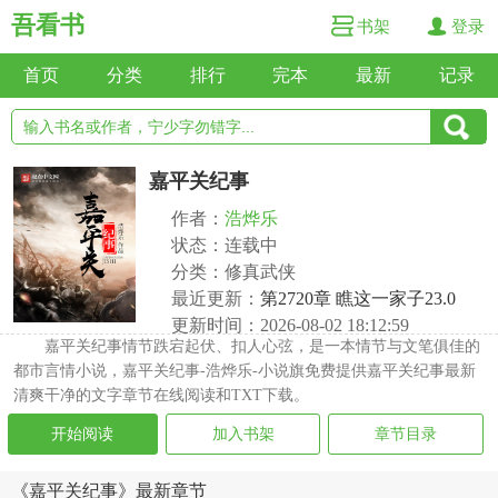
吾看书
书架
登录
首页
分类
排行
完本
最新
记录
嘉平关纪事
作者：
浩烨乐
状态：连载中
分类：修真武侠
最近更新：
第2720章 瞧这一家子23.0
更新时间：2026-08-02 18:12:59
嘉平关纪事情节跌宕起伏、扣人心弦，是一本情节与文笔俱佳的
都市言情小说，嘉平关纪事-浩烨乐-小说旗免费提供嘉平关纪事最新
清爽干净的文字章节在线阅读和TXT下载。
开始阅读
加入书架
章节目录
《嘉平关纪事》最新章节