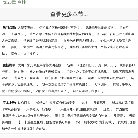
第20章 查抄
查看更多章节...
、
、
、
热门点击:
天鹅奏鸣曲
错将真心落梧桐宋时礼苏韵怡
她来自星际最高监狱
暗香浮
、
、
、
动
天幕尽头
重生八零，爸妈！我自有我的荣耀姜老师魏杳
回头看，轻舟已过万重山蒋
、
、
、
之舟沈傲凝
彻底毁了她唐朝淮唐梦绮
旧爱泯灭程衍之柳欣欣
心似已灰之木项雪儿鹿
、
、
、
鹿
异间
鹤别空山踏明月孟谦荀宋雪诗
我死后，爹娘和夫君一个都没疯江寻时连道
、
、
、
秋
暗香
无可救药
、
、
更新榜单:
大明：朱元璋胞弟弥补大明遗憾
斩神：代理酒剑仙，开局一剑开天
我和灵界那
、
、
、
些事
惊！重生空间之在修仙界纵横四海
闪婚老公，竟是千亿霸道总裁
我靠买彩票发家
、
、
、
、
致富
官道之庶子的逆袭
镇守仙秦：地牢吞妖六十年
前秦：从太学生到乱世枭雄
徒
、
、
、
手裂蛟龙，我真是练气士
我一堂堂演员绑定个曲库有啥用？
天下诡医
暗黑：地狱入
、
、
、
侵，我的系统不匹配
四合院：我当兵回来了
别人玩游戏，我修仙
、
、
、
、
完本小说:
味你而来
锦绣人生[快穿]爱伊莎越安安
大祸
天幕尽头
错将真心落梧桐
、
、
、
、
、
宋时礼苏韵怡
只手遮天（出书版）
人生何处不青山姐姐顾明澈
迷恋
醉酒情思
、
、
、
拨雪寻春，烧灯续昼许曼珠于南尘
重生后，我打脸恶毒狗男女我内心论文
甜蜜蜜
天鹅
、
、
奏鸣曲
【HL】重生黑化后，她逼总裁以死谢罪！ 作者：易小文林知意宋宛秋
我死后，爹娘
、
和夫君一个都没疯江寻时连道秋