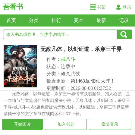
吾看书
书架
登录
首页
分类
排行
完本
最新
记录
无敌凡体，以剑证道，杀穿三千界
作者：
戒八斗
状态：连载中
分类：修真武侠
最近更新：
第1463章 锁仙大阵！
更新时间：2026-08-08 01:37:32
无敌凡体，以剑证道，杀穿三千界情节跌宕起伏、扣人心弦，是
一本情节与文笔俱佳的玄幻魔法小说，无敌凡体，以剑证道，杀穿三
千界-戒八斗-小说旗免费提供无敌凡体，以剑证道，杀穿三千界最新
清爽干净的文字章节在线阅读和TXT下载。
开始阅读
加入书架
章节目录