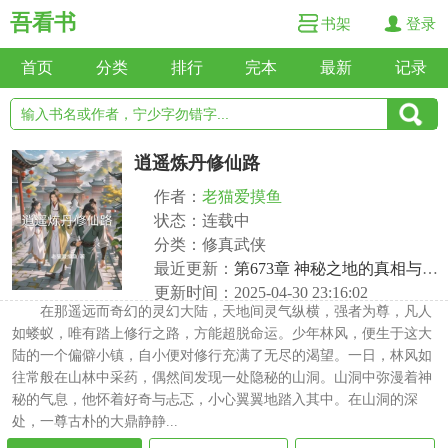
吾看书
书架
登录
首页
分类
排行
完本
最新
记录
逍遥炼丹修仙路
作者：
老猫爱摸鱼
状态：连载中
分类：修真武侠
最近更新：
第673章 神秘之地的真相与灵界新契机
更新时间：2025-04-30 23:16:02
在那遥远而奇幻的灵幻大陆，天地间灵气纵横，强者为尊，凡人
如蝼蚁，唯有踏上修行之路，方能超脱命运。少年林风，便生于这大
陆的一个偏僻小镇，自小便对修行充满了无尽的渴望。一日，林风如
往常般在山林中采药，偶然间发现一处隐秘的山洞。山洞中弥漫着神
秘的气息，他怀着好奇与忐忑，小心翼翼地踏入其中。在山洞的深
处，一尊古朴的大鼎静静...