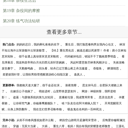
第18章 杂役生活启
第19章 杂役间的摩擦
第20章 练气功法钻研
查看更多章节...
、
、
热门点击:
妈妈的忌日，我的葬礼爸爸的名字
重生后，我打脸恶毒狗男女我内心论文
林深
、
不知云海许云琛裴馥许云琛裴馥雪
【HL】重生黑化后，她逼总裁以死谢罪！ 作者：易小文林知
、
、
、
意宋宛秋
假千金遇上真绿茶宋灵灵宋毅然
代码被掉包后，销冠不干了魏南晨季明磊
看
、
、
见弹幕后，我送狗皇帝和白月光归西元辰轩苏婉婉
风起时爱意散尽林青风顾汐云
失效攻略
、
、
、
、
、
裴安桑宁
天鹅奏鸣曲
回头看，轻舟已过万重山蒋之舟沈傲凝
吞噬鱼
醉酒情思
、
、
老婆拔我针管，让我给男助理煮醒酒汤程心怡陆沉宴
蛊真人
、
、
更新榜单:
我都抱天道大腿了，假千金还在演
港夜情靡
恶女掉马后，全星际大佬吻上来
、
、
、
了
出嫁后公子他疯了
萌娃进村，山里野兽瑟瑟发抖
网游：神级刺客，我即是暗
、
、
、
、
影！
盗墓：与废物系统的第九次轮回
直播捡垃圾，我成警局常客
恶灵信息库
仲夏
、
、
、
夜吻
让你研究气象，你磁暴鹰酱舰队？
啥？队友住在阿卡姆疯人院？
开局觉醒双天
、
、
、
赋，分身上阵防翻车
我在玄幻世界召唤奇物
吸血鬼在名柯的一百种死法
、
、
完本小说:
从前不待春风慢祝如星许云毅
鹤别空山踏明月孟谦荀宋雪诗
后悔爱你穆斯澜沈
、
、
、
、
清欢
穿越：无双大当家
大祸
重生八零，爸妈！我自有我的荣耀姜老师魏杳
江晏礼