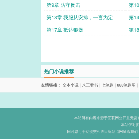
第9章 防守反击
第1
第13章 我服从安排，一言为定
第1
第17章 抵达狼堡
第1
热门小说推荐
友情链接：
全本小说
|
八三看书
|
七笔趣
|
888笔趣阁
|
本站所有内容来源于互联网公开且无需登录
本站仅对
同时您可手动提交相关目标站点网址给我们