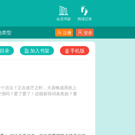
会员书架
阅读记录
他类型
注册
登录
目录
加入书架
手机版
一个活法？正在迷茫之时，大器晚成系统上
变强吗？爱了爱了！还能获得词条奖励？重