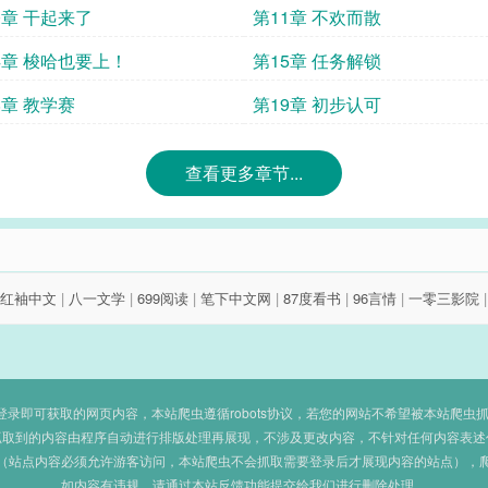
0章 干起来了
第11章 不欢而散
4章 梭哈也要上！
第15章 任务解锁
8章 教学赛
第19章 初步认可
查看更多章节...
红袖中文
|
八一文学
|
699阅读
|
笔下中文网
|
87度看书
|
96言情
|
一零三影院
即可获取的网页内容，本站爬虫遵循robots协议，若您的网站不希望被本站爬虫抓取，可
抓取到的内容由程序自动进行排版处理再展现，不涉及更改内容，不针对任何内容表述
（站点内容必须允许游客访问，本站爬虫不会抓取需要登录后才展现内容的站点），
如内容有违规，请通过本站反馈功能提交给我们进行删除处理。