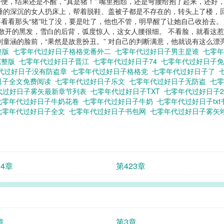
便，结果还是不醒，“真是猪！” 嘴里抱怨，还是弯腰给抱了起来，还好
睡的深沉的女人扔床上，帮着脱鞋、盖被子都是不存在的，转头上了楼，
看看那头“猪”吐了没，要是吐了，他也不管，明早醒了让她自己收拾去。
散开的黑发，雪白的后背，弧度惊人，这女人腰很细。 不看脸，就看这惹火
到童涵的脸前，“果然是故意扮丑。” 对自己的判断满意，他就说有这么漂
整版
七零年代过好日子格格党番外二
七零年代过好日子男主是谁
七零年
完整版
七零年代过好日子晋江
七零年代过好日子74
七零年代过好日子
代过好日子没有防盗章
七零年代过好日子格格党
七零年代过好日子了
日子全文免费阅读
七零年代过好日子乐文
七零年代过好日子无防盗
七
代过好日子雾矢最新章节列表
七零年代过好日子TXT
七零年代过好日子
七零年代过好日子牛奶花卷
七零年代过好日子牛奶
七零年代过好日子tx
七零年代过好日子全文
七零年代过好日子书包网
七零年代过好日子雾矢
24章
第423章
章
第3章