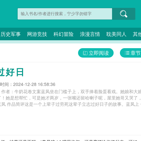
历史军事
网游竞技
科幻冒险
浪漫言情
耽美同人
其
立即阅读
章节
过好日
间：2024-12-28 16:58:36
》作者：牛奶花卷文案蓝凤坐在门槛子上，双手捧着脸蛋看戏。她娘和大
了！她是想帮忙，可是她才两岁，一张嘴还留哈喇子呢，屋里她哥又哭了，