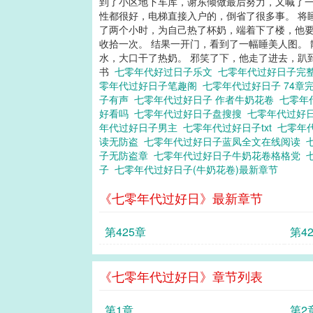
到了小区地下车库，谢东倾做最后努力，又喊了一
性都很好，电梯直接入户的，倒省了很多事。 将
了两个小时，为自己热了杯奶，端着下了楼，他要
收拾一次。 结果一开门，看到了一幅睡美人图。 
水，大口干了热奶。 邪笑了下，他走了进去，趴
书
七零年代好过日子乐文
七零年代过好日子完
零年代过好日子笔趣阁
七零年代过好日子 74章
子有声
七零年代过好日子 作者牛奶花卷
七零年
好看吗
七零年代过好日子盘搜搜
七零年代过好
年代过好日子男主
七零年代过好日子txt
七零年
读无防盗
七零年代过好日子蓝凤全文在线阅读
子无防盗章
七零年代过好日子牛奶花卷格格党
子
七零年代过好日子(牛奶花卷)最新章节
《七零年代过好日》最新章节
第425章
第4
《七零年代过好日》章节列表
第1章
第2