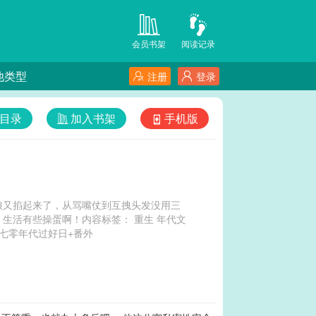
会员书架
阅读记录
他类型
注册
登录
目录
加入书架
手机版
娘又掐起来了，从骂嘴仗到互拽头发没用三
生活有些操蛋啊！内容标签： 重生 年代文
搜索关键字：主角：蓝凤 作品简评这是一个上辈子过劳死这辈子立志过好日子的故事。蓝凤上 七零年代过好日+番外