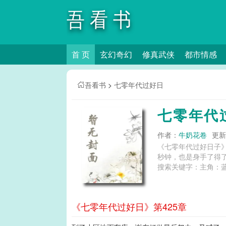
吾看书
首 页
玄幻奇幻
修真武侠
都市情感
吾看书
>
七零年代过好日
七零年代
作者：
牛奶花卷
更新时
《七零年代过好日子
秒钟，也是身手了得
《七零年代过好日》第425章