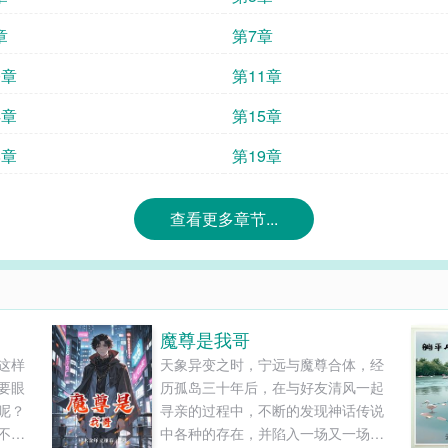
章
第7章
0章
第11章
4章
第15章
8章
第19章
查看更多章节...
魔尊是我哥
这样
天象异变之时，宁远与魔尊合体，经
要眼
历孤岛三十年后，在与好友清风一起
呢？
寻亲的过程中，不断的发现神话传说
不小
中各种的存在，并陷入一场又一场的