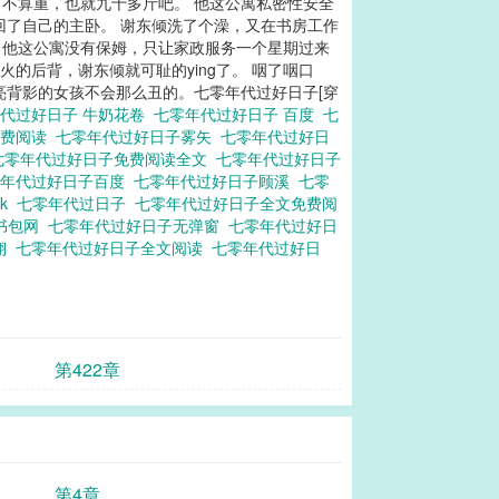
，不算重，也就九十多斤吧。 他这公寓私密性安全
回了自己的主卧。 谢东倾洗了个澡，又在书房工作
 他这公寓没有保姆，只让家政服务一个星期过来
的后背，谢东倾就可耻的ying了。 咽了咽口
亮背影的女孩不会那么丑的。七零年代过好日子[穿
代过好日子 牛奶花卷
七零年代过好日子 百度
七
免费阅读
七零年代过好日子雾矢
七零年代过好日
七零年代过好日子免费阅读全文
七零年代过好日子
零年代过好日子百度
七零年代过好日子顾溪
七零
2k
七零年代过日子
七零年代过好日子全文免费阅
t书包网
七零年代过好日子无弹窗
七零年代过好日
翊
七零年代过好日子全文阅读
七零年代过好日
第422章
第4章