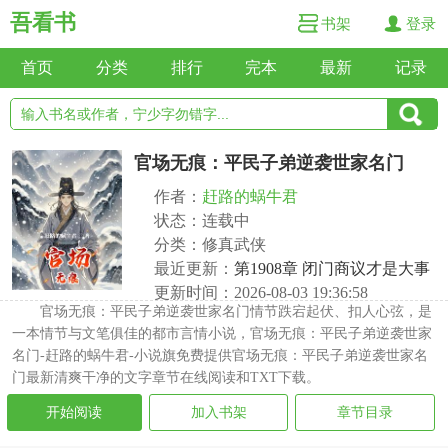
吾看书
书架
登录
首页
分类
排行
完本
最新
记录
官场无痕：平民子弟逆袭世家名门
作者：
赶路的蜗牛君
状态：连载中
分类：修真武侠
最近更新：
第1908章 闭门商议才是大事
更新时间：2026-08-03 19:36:58
官场无痕：平民子弟逆袭世家名门情节跌宕起伏、扣人心弦，是
一本情节与文笔俱佳的都市言情小说，官场无痕：平民子弟逆袭世家
名门-赶路的蜗牛君-小说旗免费提供官场无痕：平民子弟逆袭世家名
门最新清爽干净的文字章节在线阅读和TXT下载。
开始阅读
加入书架
章节目录