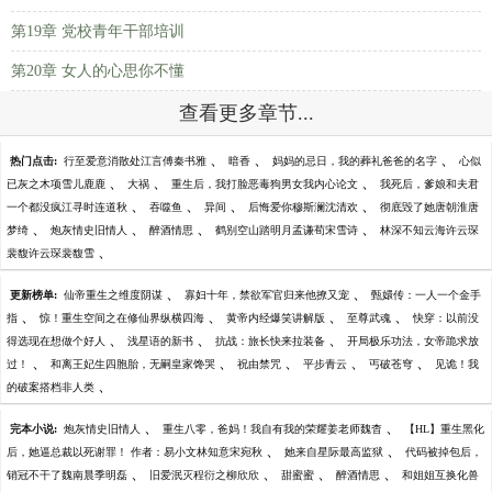
第19章 党校青年干部培训
第20章 女人的心思你不懂
查看更多章节...
、
、
、
热门点击:
行至爱意消散处江言傅秦书雅
暗香
妈妈的忌日，我的葬礼爸爸的名字
心似
、
、
、
已灰之木项雪儿鹿鹿
大祸
重生后，我打脸恶毒狗男女我内心论文
我死后，爹娘和夫君
、
、
、
、
一个都没疯江寻时连道秋
吞噬鱼
异间
后悔爱你穆斯澜沈清欢
彻底毁了她唐朝淮唐
、
、
、
、
梦绮
炮灰情史旧情人
醉酒情思
鹤别空山踏明月孟谦荀宋雪诗
林深不知云海许云琛
、
裴馥许云琛裴馥雪
、
、
更新榜单:
仙帝重生之维度阴谋
寡妇十年，禁欲军官归来他撩又宠
甄嬛传：一人一个金手
、
、
、
、
指
惊！重生空间之在修仙界纵横四海
黄帝内经爆笑讲解版
至尊武魂
快穿：以前没
、
、
、
得选现在想做个好人
浅星语的新书
抗战：旅长快来拉装备
开局极乐功法，女帝跪求放
、
、
、
、
、
过！
和离王妃生四胞胎，无嗣皇家馋哭
祝由禁咒
平步青云
丐破苍穹
见诡！我
、
的破案搭档非人类
、
、
完本小说:
炮灰情史旧情人
重生八零，爸妈！我自有我的荣耀姜老师魏杳
【HL】重生黑化
、
、
后，她逼总裁以死谢罪！ 作者：易小文林知意宋宛秋
她来自星际最高监狱
代码被掉包后，
、
、
、
、
销冠不干了魏南晨季明磊
旧爱泯灭程衍之柳欣欣
甜蜜蜜
醉酒情思
和姐姐互换化兽