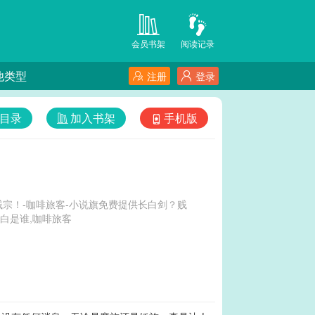
会员书架
阅读记录
他类型
注册
登录
目录
加入书架
手机版
宗！-咖啡旅客-小说旗免费提供长白剑？贱
,长剑bsb,长白是谁,咖啡旅客