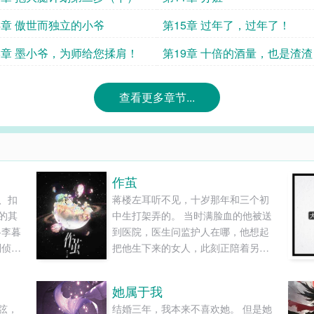
4章 傲世而独立的小爷
第15章 过年了，过年了！
8章 墨小爷，为师给您揉肩！
第19章 十倍的酒量，也是渣渣
查看更多章节...
作茧
、扣
蒋楼左耳听不见，十岁那年和三个初
的其
中生打架弄的。 当时满脸血的他被送
-李暮
到医院，医生问监护人在哪，他想起
刑侦】
把他生下来的女人，此刻正陪着另一
读和
个小孩上钢琴课。 那个小孩也喊她“妈
妈”。 八年后，蒋楼就读于叙城一中，
她属于我
拿奖学金，学生信息表上父母一栏被
弦，
结婚三年，我本来不喜欢她。 但是她
划斜杠删除。 某天放学后，他看见班