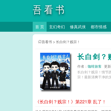
吾看书
首 页
玄幻奇幻
修真武侠
都市情感
吾看书
>
长白剑？贱宗！
长白剑？
作者：
咖啡旅客
更新时
长白剑？贱宗！情节
《长白剑？贱宗！》第221章 乱了！