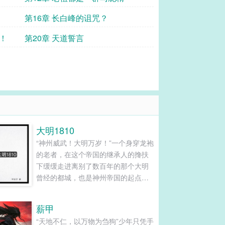
第16章 长白峰的诅咒？
！
第20章 天道誓言
大明1810
“神州威武！大明万岁！”一个身穿龙袍
的老者，在这个帝国的继承人的搀扶
下缓缓走进离别了数百年的那个大明
曾经的都城，也是神州帝国的起点，
北京城“父皇，你完成了你完成了我们
的梦想，大明回来了”太子说道“云儿，
薪甲
父皇老了，神州的未来就交给你了”老
“天地不仁，以万物为刍狗”少年只凭手
人拍了拍年轻太子的肩膀，头也不回