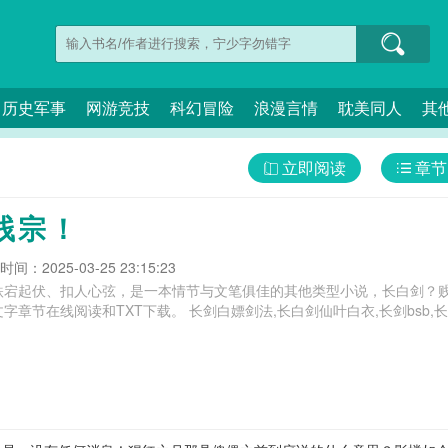
历史军事
网游竞技
科幻冒险
浪漫言情
耽美同人
其
立即阅读
章节
贱宗！
间：2025-03-25 23:15:23
跌宕起伏、扣人心弦，是一本情节与文笔俱佳的其他类型小说，长白剑？贱
宗！最新清爽干净的文字章节在线阅读和TXT下载。 长剑白嫖剑法,长白剑仙叶白衣