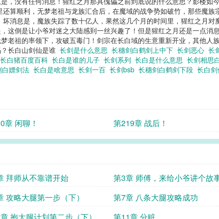
消息是，没有任何消息！猩红之月那具傀儡之前到底说的什么意思？影楼如
域哪里还算顺利，无梦老祖与龙族汇合后，在魔域的战争势如破竹，那些魔
 坏消息是，魔族失踪了数十亿人，果然这几个月的时间里，猩红之月对魔族
，这倒是让小爷对迷之大陆感到一丝兴趣了！但是猩红之月还是一点消息没
无梦老祖的率领下，攻破五毒门！剑宗在长白域的生意重新开业，其他人
吗？长白山剑仙是谁
长剑是什么意思
长穗剑白鹤剑上中下
长剑恶心
长
长白猪百度百科
长白是谁的儿子
长剑系列
长白是什么意思
长剑相思
剑白嫖剑法
长白是啥意思
长剑一百
长剑bsb
长穗剑白鹤剑下段
长白
20章 闲聊！
第219章 战后！
章 拜师从不靠谱开始
第3章 师傅，来给小爷讲个故
章 攻略大腿第一步（下）
第7章 八条大腿攻略成功
0章 抱大腿计划第二步（下）
第11章 分赃