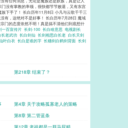
今没有任何消息，无论是魔族还是妖族，真是让人
族宗门没有掌教的率领，很快都节节败退，又有东宫
下手了！ 长白历年11月8日 小凡与云歌千千三
有，这绝对不是好事！ 长白历年7月28日 魔域
族宗门的态度依然不明！真是搞不清他们到底想什
剑一百宣传片
长剑-100
长白啥意思
电视剧长
白长老武功
长白剑仙
长剑相思白长老
白长天剑
剑仙叶白衣
长白是谁的字
长穗剑白鹤剑背面
长剑
第218章 结束了？
事
第4章 关于攻略孤寡老人的策略
第8章 第二管蓝条
第12章 老祖都是一群马屁精