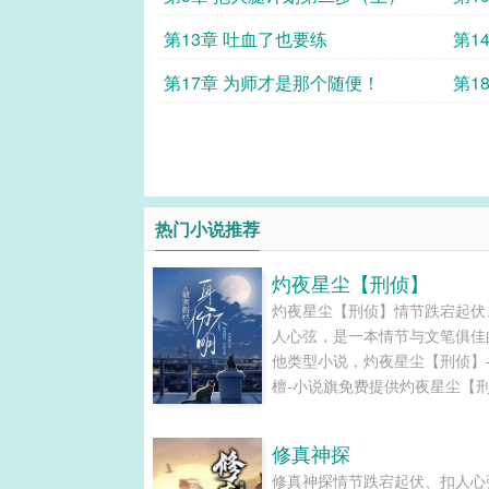
第13章 吐血了也要练
第1
第17章 为师才是那个随便！
第1
热门小说推荐
灼夜星尘【刑侦】
灼夜星尘【刑侦】情节跌宕起伏
人心弦，是一本情节与文笔俱佳
他类型小说，灼夜星尘【刑侦】
檀-小说旗免费提供灼夜星尘【
最新清爽干净的文字章节在线阅
TXT下载。...
修真神探
修真神探情节跌宕起伏、扣人心