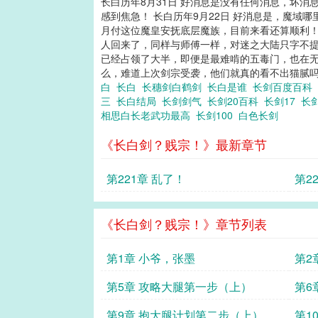
长白历年8月31日 好消息是没有任何消息，坏
感到焦急！ 长白历年9月22日 好消息是，魔
月付这位魔皇安抚底层魔族，目前来看还算顺利！
人回来了，同样与师傅一样，对迷之大陆只字不提
已经占领了大半，即便是最难啃的五毒门，也在
么，难道上次剑宗受袭，他们就真的看不出猫腻
白
长白
长穗剑白鹤剑
长白是谁
长剑百度百科
三
长白结局
长剑剑气
长剑20百科
长剑17
长
相思白长老武功最高
长剑100
白色长剑
《长白剑？贱宗！》最新章节
第221章 乱了！
第2
《长白剑？贱宗！》章节列表
第1章 小爷，张墨
第2
第5章 攻略大腿第一步（上）
第6
第9章 抱大腿计划第二步（上）
第1