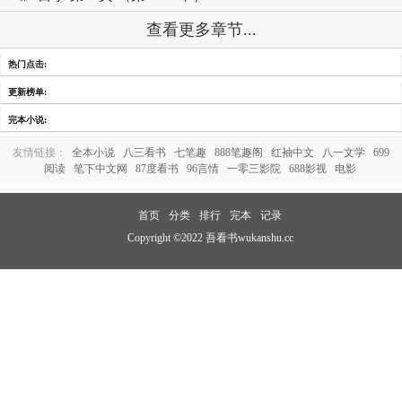
查看更多章节...
热门点击:
更新榜单:
完本小说:
友情链接：
全本小说
八三看书
七笔趣
888笔趣阁
红袖中文
八一文学
699
阅读
笔下中文网
87度看书
96言情
一零三影院
688影视
电影
首页
分类
排行
完本
记录
Copyright ©2022 吾看书wukanshu.cc