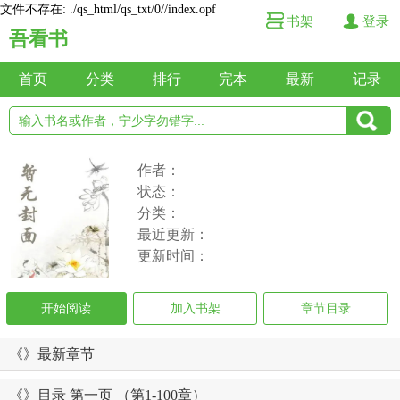
文件不存在: ./qs_html/qs_txt/0//index.opf
书架
登录
吾看书
首页
分类
排行
完本
最新
记录
作者：
状态：
分类：
最近更新：
更新时间：
开始阅读
加入书架
章节目录
《》最新章节
《》目录 第一页 （第1-100章）