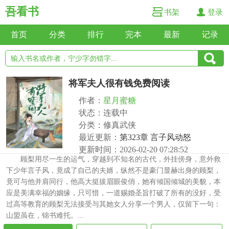
吾看书
书架
登录
首页
分类
排行
完本
最新
记录
将军夫人很有钱免费阅读
作者：
星月蜜糖
状态：连载中
分类：修真武侠
最近更新：
第323章 言子风动怒
更新时间：2026-02-20 07:28:52
顾梨用尽一生的运气，穿越到不知名的古代，外挂傍身，意外救
下少年言子风，竟成了自己的夫婿，纵然不是豪门显赫出身的顾梨，
竟可与他并肩同行，他高大挺拔眉眼俊俏，她有倾国倾城的美貌，本
应是美满幸福的姻缘，只可惜，一道赐婚圣旨打破了所有的没好，受
过高等教育的顾梨无法接受与其她女人分享一个男人，仅留下一句：
山盟虽在，锦书难托。...