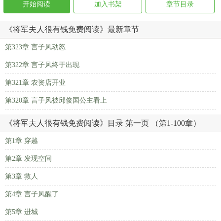
开始阅读
加入书架
章节目录
《将军夫人很有钱免费阅读》最新章节
第323章 言子风动怒
第322章 言子风终于出现
第321章 农资店开业
第320章 言子风被邱俊国公主看上
《将军夫人很有钱免费阅读》目录 第一页 （第1-100章）
第1章 穿越
第2章 发现空间
第3章 救人
第4章 言子风醒了
第5章 进城