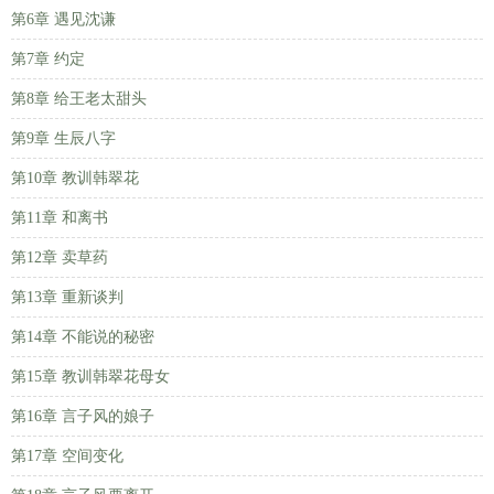
第6章 遇见沈谦
第7章 约定
第8章 给王老太甜头
第9章 生辰八字
第10章 教训韩翠花
第11章 和离书
第12章 卖草药
第13章 重新谈判
第14章 不能说的秘密
第15章 教训韩翠花母女
第16章 言子风的娘子
第17章 空间变化