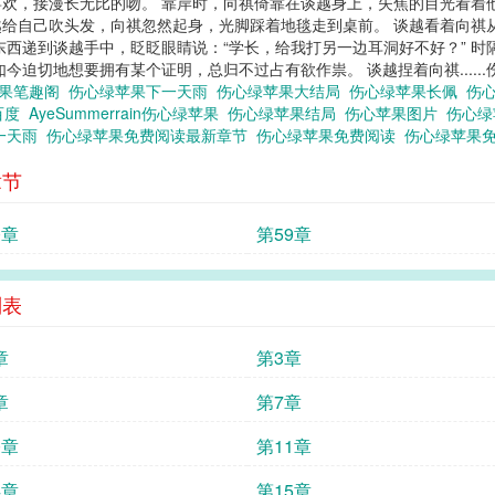
欢，接漫长无比的吻。 靠岸时，向祺倚靠在谈越身上，失焦的目光看着他，
给自己吹头发，向祺忽然起身，光脚踩着地毯走到桌前。 谈越看着向祺
东西递到谈越手中，眨眨眼睛说：“学长，给我打另一边耳洞好不好？” 
迫切地想要拥有某个证明，总归不过占有欲作祟。 谈越捏着向祺......
苹果笔趣阁
伤心绿苹果下一天雨
伤心绿苹果大结局
伤心绿苹果长佩
伤
百度
AyeSummerrain伤心绿苹果
伤心绿苹果结局
伤心苹果图片
伤心
下一天雨
伤心绿苹果免费阅读最新章节
伤心绿苹果免费阅读
伤心绿苹果
章节
0章
第59章
列表
章
第3章
章
第7章
0章
第11章
4章
第15章