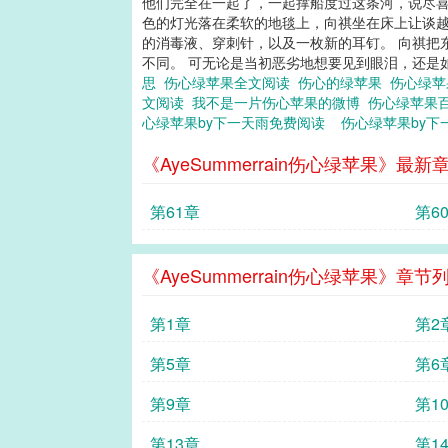
他们完全在一起了，一起撑船度过这条河，说尽喜
色的灯光落在柔软的地毯上，向祺坐在床上让谈越
的消毒液、穿刺针，以及一枚新的耳钉。 向祺把
不同。 可无论是当初恶劣地想要见到眼泪，还是如今
思
伤心绿苹果全文阅读
伤心的绿苹果
伤心绿
文阅读
我不是一片伤心苹果的微博
伤心绿苹果
心绿苹果by下一天雨免费阅读
伤心绿苹果by
《AyeSummerrain伤心绿苹果》最新
第61章
第6
《AyeSummerrain伤心绿苹果》章节
第1章
第2
第5章
第6
第9章
第1
第13章
第1