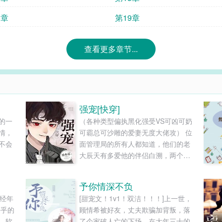
8章
第19章
查看更多章节...
强宠[快穿]
的一
（各种类型偏执黑化强受VS可凶可奶
情，
可霸总可沙雕的爱妻无度大佬攻） 位
不会
面管理局的所有人都知道，他们的老
大辰天有多爱他的伴侣白溯，两个人
费尽千辛万苦才如愿以偿在一起。 可
蜜月前夕，位面管理局却再次遭袭。
予你情深不负
白溯为了救人被污秽侵染，只能坠入
:经年
[甜宠文！1v1！双洁！！！]上一世，
小世界中穿梭以求自保。 于是辰天只
乎乎的
顾情希被好友，丈夫欺骗加背叛，落
得跟随着白溯，一边守护他，一边收
，软
了个家破人亡的下场。在大年三十的