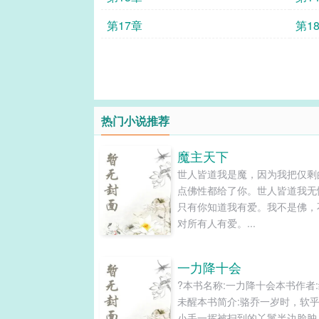
第17章
第1
热门小说推荐
魔主天下
世人皆道我是魔，因为我把仅剩
点佛性都给了你。世人皆道我无
只有你知道我有爱。我不是佛，
对所有人有爱。...
一力降十会
?本书名称:一力降十会本书作者
未醒本书简介:骆乔一岁时，软
小手一挥被扫到的丫鬟半边脸肿