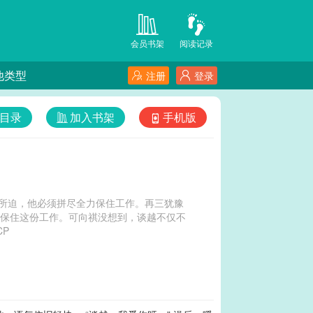
会员书架
阅读记录
他类型
注册
登录
目录
加入书架
手机版
所迫，他必须拼尽全力保住工作。再三犹豫
来保住这份工作。可向祺没想到，谈越不仅不
伤心绿苹果CP