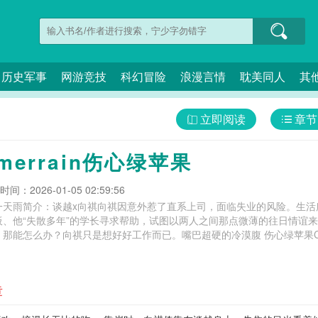
历史军事
网游竞技
科幻冒险
浪漫言情
耽美同人
其
立即阅读
章节
merrain伤心绿苹果
间：2026-01-05 02:59:56
一天雨简介：谈越x向祺向祺因意外惹了直系上司，面临失业的风险。生活
板、他“失散多年”的学长寻求帮助，试图以两人之间那点微薄的往日情谊
讲情谊，还也想睡他。那能怎么办？向祺只是想好好工作而已。嘴巴超硬的冷漠腹 
章