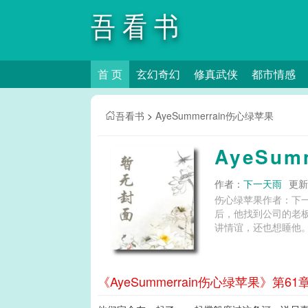
吾看书
首 页
玄幻奇幻
修真武侠
都市情感
吾看书
>
AyeSummerrain伤心绿苹果
AyeSum
作者：
下一天雨
更新时
伤心绿苹果作者：下
后，他找到公司的老
《AyeSummerrain伤心绿苹果》第61