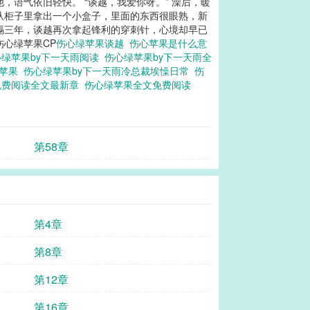
语气依旧轻快。 “谈越，我爱你呀。” 澡后，暖
从柜子里拿出一个小盒子，里面的东西很眼熟，新
时隔三年，谈越再次拿起锋利的穿刺针，心境却早已
伤心绿苹果CP
伤心绿苹果谈越
伤心苹果是什么意
心绿苹果by下一天雨阅读
伤心绿苹果by下一天雨全
绿苹果
伤心绿苹果by下一天雨冷总裁埃懆日常
伤
免费阅读全文最新章
伤心绿苹果全文免费阅读
第58章
第4章
第8章
第12章
第16章