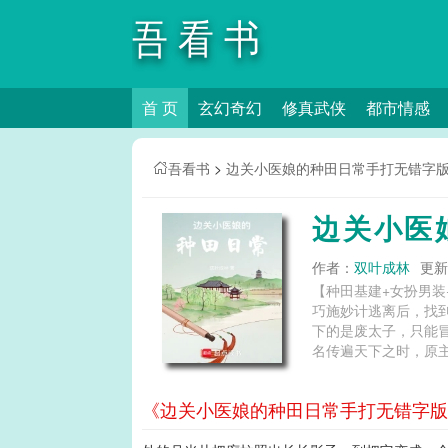
吾看书
首 页
玄幻奇幻
修真武侠
都市情感
吾看书
>
边关小医娘的种田日常手打无错字
边关小医
作者：
双叶成林
更新时
【种田基建+女扮男装
巧施妙计逃离后，找
下的是废太子，只能
名传遍天下之时，原主他找来了…… 边关小医娘的种田日常免费阅读,边关小医娘
小医娘的种田日常笔趣
《边关小医娘的种田日常手打无错字版》