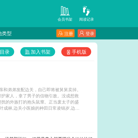
会员书架
阅读记录
他类型
注册
登录
目录
加入书架
手机版
母亲和弟弟发配边关，自己即将被舅舅卖掉。
保护家人，拿了男子的信物引敌。没成想救
侵扰的外族打的抱头鼠窜。正当废太子的盛