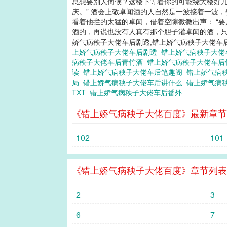
总想要别人伺候？这楼下等着你的可能绕大楼好几
庆。” 酒会上敬卓闻酒的人自然是一波接着一波
看着他拦的太猛的卓闻，借着空隙微微出声： “要
酒的，再说也没有人真有那个胆子灌卓闻的酒，只不
娇气病秧子大佬车后剧透,错上娇气病秧子大佬车
上娇气病秧子大佬车后剧透
错上娇气病秧子大佬
病秧子大佬车后青竹酒
错上娇气病秧子大佬车
读
错上娇气病秧子大佬车后笔趣阁
错上娇气病
局
错上娇气病秧子大佬车后讲什么
错上娇气病
TXT
错上娇气病秧子大佬车后番外
《错上娇气病秧子大佬百度》最新章节
102
101
《错上娇气病秧子大佬百度》章节列表
2
3
6
7