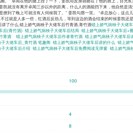
圈。” 卓闻在他的腰上捏了一下，姜凯却反身就吻在了他的唇上，目光炙
，姜凯就没有离开卓闻三步以外的距离，什么人的酒能挡下来，他自然是
是撩到了晚上可就没有人伺候我了。” 姜凯勾唇一笑。 “卓总放心，这点
过就是人多一些，红酒后反劲儿，等到这边的酒会结束的时候姜凯还是觉得有
后讲了什么,错上娇气病秧子大佬车后竹青酒,青竹酒
错上娇气病秧子大佬
车后(青竹酒)
错上娇气病秧子大佬车后结局
错上娇气病秧子大佬车后+
后竹青酒
错上娇气病秧子大佬车后作者青竹酒
错上娇气病秧子大佬车后
秧子大佬车后_青竹酒 笔趣阁
错上娇气病秧子大佬车后讲的什么
错上娇
秧子大佬车后介绍
错上娇气病秧子大佬车后免费阅读无弹窗
错上娇气病
100
4
8