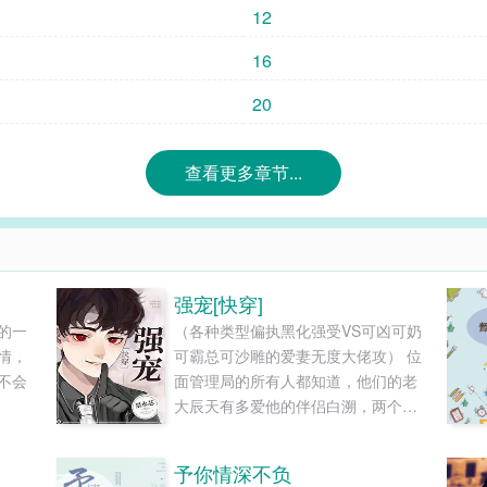
12
16
20
查看更多章节...
强宠[快穿]
的一
（各种类型偏执黑化强受VS可凶可奶
情，
可霸总可沙雕的爱妻无度大佬攻） 位
不会
面管理局的所有人都知道，他们的老
大辰天有多爱他的伴侣白溯，两个人
费尽千辛万苦才如愿以偿在一起。 可
蜜月前夕，位面管理局却再次遭袭。
予你情深不负
白溯为了救人被污秽侵染，只能坠入