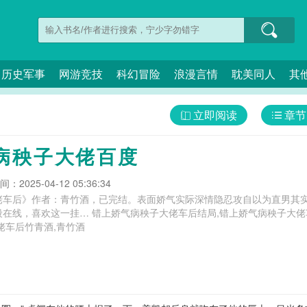
历史军事
网游竞技
科幻冒险
浪漫言情
耽美同人
其
立即阅读
章节
病秧子大佬百度
：2025-04-12 05:36:34
佬车后》作者：青竹酒，已完结。表面娇气实际深情隐忍攻自以为直男其
结局,错上娇气病秧子大佬车后剧透,错上娇气病秧子大佬车后讲了什
佬车后竹青酒,青竹酒