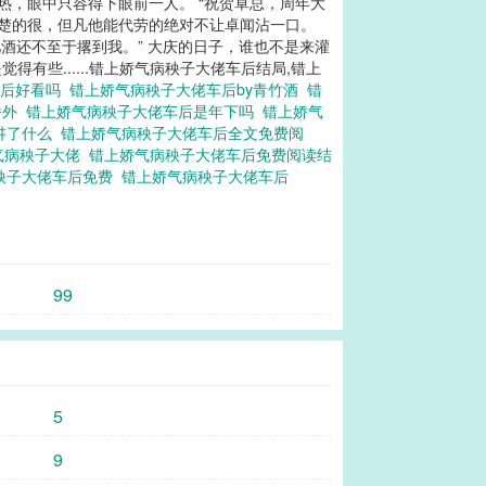
热，眼中只容得下眼前一人。 “祝贺卓总，周年大
清楚的很，但凡他能代劳的绝对不让卓闻沾一口。
儿酒还不至于撂到我。” 大庆的日子，谁也不是来灌
些......错上娇气病秧子大佬车后结局,错上
车后好看吗
错上娇气病秧子大佬车后by青竹酒
错
番外
错上娇气病秧子大佬车后是年下吗
错上娇气
讲了什么
错上娇气病秧子大佬车后全文免费阅
气病秧子大佬
错上娇气病秧子大佬车后免费阅读结
秧子大佬车后免费
错上娇气病秧子大佬车后
99
5
9