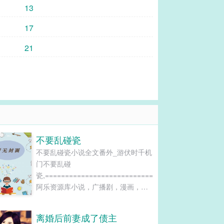
13
17
21
不要乱碰瓷
不要乱碰瓷小说全文番外_游伏时千机
门不要乱碰
瓷,============================================
阿乐资源库小说，广播剧，漫画，影
视资源加微信ale202201进免费资源群
===============================================
离婚后前妻成了债主
================================================