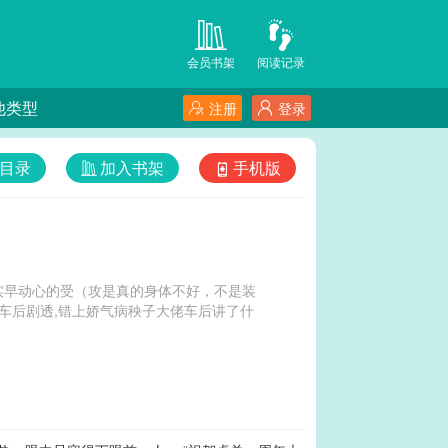
会员书架
阅读记录
他类型
注册
登录
目录
加入书架
手机版
实早动心的受（攻是真的身体不好，不是装