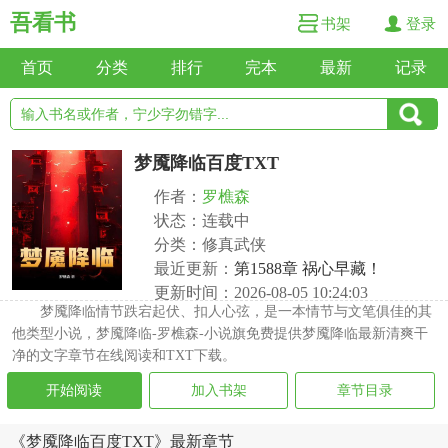
吾看书
书架
登录
首页
分类
排行
完本
最新
记录
梦魇降临百度TXT
作者：
罗樵森
状态：连载中
分类：修真武侠
最近更新：
第1588章 祸心早藏！
更新时间：2026-08-05 10:24:03
梦魇降临情节跌宕起伏、扣人心弦，是一本情节与文笔俱佳的其
他类型小说，梦魇降临-罗樵森-小说旗免费提供梦魇降临最新清爽干
净的文字章节在线阅读和TXT下载。
开始阅读
加入书架
章节目录
《梦魇降临百度TXT》最新章节