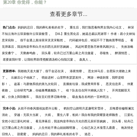
第20章 你觉得，你能？
查看更多章节...
、
、
热门点击:
妈妈的忌日，我的葬礼爸爸的名字
重生后，我打脸恶毒狗男女我内心论文
林深
、
不知云海许云琛裴馥许云琛裴馥雪
【HL】重生黑化后，她逼总裁以死谢罪！ 作者：易小文林知
、
、
、
意宋宛秋
假千金遇上真绿茶宋灵灵宋毅然
代码被掉包后，销冠不干了魏南晨季明磊
看
、
、
见弹幕后，我送狗皇帝和白月光归西元辰轩苏婉婉
风起时爱意散尽林青风顾汐云
失效攻略
、
、
、
、
、
裴安桑宁
天鹅奏鸣曲
回头看，轻舟已过万重山蒋之舟沈傲凝
吞噬鱼
醉酒情思
、
、
老婆拔我针管，让我给男助理煮醒酒汤程心怡陆沉宴
蛊真人
、
、
更新榜单:
我都抱天道大腿了，假千金还在演
港夜情靡
恶女掉马后，全星际大佬吻上来
、
、
、
了
出嫁后公子他疯了
萌娃进村，山里野兽瑟瑟发抖
网游：神级刺客，我即是暗
、
、
、
、
影！
盗墓：与废物系统的第九次轮回
直播捡垃圾，我成警局常客
恶灵信息库
仲夏
、
、
、
夜吻
让你研究气象，你磁暴鹰酱舰队？
啥？队友住在阿卡姆疯人院？
开局觉醒双天
、
、
、
赋，分身上阵防翻车
我在玄幻世界召唤奇物
吸血鬼在名柯的一百种死法
、
、
完本小说:
从前不待春风慢祝如星许云毅
鹤别空山踏明月孟谦荀宋雪诗
后悔爱你穆斯澜沈
、
、
、
、
清欢
穿越：无双大当家
大祸
重生八零，爸妈！我自有我的荣耀姜老师魏杳
江晏礼
、
、
安然小说江晏礼时候
看见弹幕后，我送狗皇帝和白月光归西元辰轩苏婉婉
回头看，轻舟已
、
、
、
过万重山蒋之舟沈傲凝
人生何处不青山姐姐顾明澈
心似已灰之木项雪儿鹿鹿
炮灰情史
、
、
、
、
旧情人
甜蜜蜜
妈妈的忌日，我的葬礼爸爸的名字
迷恋