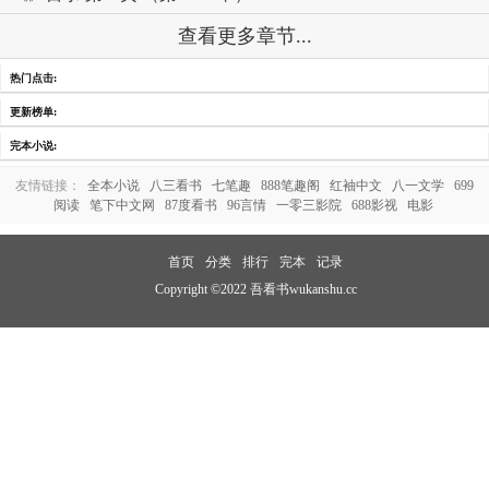
查看更多章节...
热门点击:
更新榜单:
完本小说:
友情链接：
全本小说
八三看书
七笔趣
888笔趣阁
红袖中文
八一文学
699
阅读
笔下中文网
87度看书
96言情
一零三影院
688影视
电影
首页
分类
排行
完本
记录
Copyright ©2022 吾看书wukanshu.cc