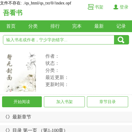
文件不存在: ./qs_html/qs_txt/0//index.opf
书架
登录
吾看书
首页
分类
排行
完本
最新
记录
作者：
状态：
分类：
最近更新：
更新时间：
开始阅读
加入书架
章节目录
《》最新章节
《》目录 第一页 （第1-100章）