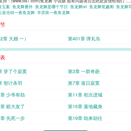
www.ixs7.com)鱼龙舞 小说旗 如有问题请点击此处反馈给我们 .....
青玉案
鱼龙舞番外
鱼龙舞是哪个节日
鱼龙舞txt
鱼龙舞笔趣阁
鱼龙舞
玉壶光转一夜鱼龙舞
辛弃疾一夜鱼龙舞
节
02章 大婚 一）
第401章 弹丸岛
表
章 穿了个寂寞
第3章 一群奇葩
章 智计杀羽
第7章 落日寂寞
0章 少爷有劫
第11章 初次进城
4章 赔大发了
第15章 遁地藏身
8章 先死一步
第19章 劫来劫往