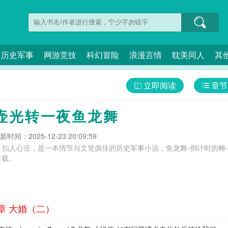
历史军事
网游竞技
科幻冒险
浪漫言情
耽美同人
其
立即阅读
章节
壶光转一夜鱼龙舞
新时间：2025-12-23 20:09:59
、扣人心弦，是一本情节与文笔俱佳的历史军事小说，鱼龙舞-倒计时的蝉
下载。
章 大婚（二）