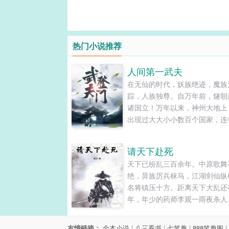
热门小说推荐
人间第一武夫
在无仙的时代，妖族绝迹，魔族
踪，人族独尊。自万年前，燧朝
诸国立！万年以来，神州大地上
出现过大大小小数百个国家，连
杀，战乱不休，大国吞并小国，
依靠大国，时至今日，整个神州
请天下赴死
下秦，武，景，炎，周，靖，蜀
天下已纷乱三百余年。中原歌舞
楚，旸九大霸国。列国纷争，白
绝，异族厉兵秣马，江湖剑仙纵
累。天子一怒，伏尸百万。姜峰
名将镇压十方。距离天下大乱还
世因救人而亡，被选中，穿越而
年，年少的药师李观一雨夜杀人
来，......
于睁开眼睛，看到这人间乱世。
之下累累白骨，名将，美人，江
友情链接：
全本小说
|
八三看书
|
七笔趣
|
888笔趣阁
|