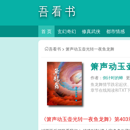
吾看书
首 页
玄幻奇幻
修真武侠
都市情感
吾看书
>
箫声动玉壶光转一夜鱼龙舞
箫声动玉
作者：
倒计时的蝉
更
鱼龙舞情节跌宕起伏
章节在线阅读和TXT
《箫声动玉壶光转一夜鱼龙舞》第403