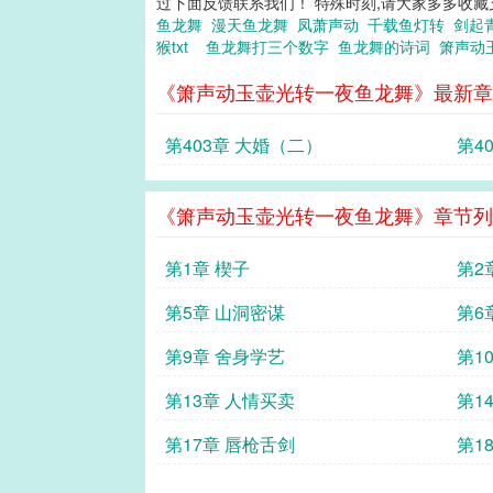
过下面反馈联系我们！ 特殊时刻,请大家多多收藏支持：(
鱼龙舞
漫天鱼龙舞
凤萧声动
千载鱼灯转
剑起
猴txt
鱼龙舞打三个数字
鱼龙舞的诗词
箫声动
《箫声动玉壶光转一夜鱼龙舞》最新章
第403章 大婚（二）
第4
《箫声动玉壶光转一夜鱼龙舞》章节列
第1章 楔子
第2
第5章 山洞密谋
第6
第9章 舍身学艺
第1
第13章 人情买卖
第1
第17章 唇枪舌剑
第1