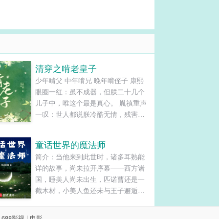
清穿之啃老皇子
少年啃父 中年啃兄 晚年啃侄子 康熙
眼圈一红：虽不成器，但朕二十几个
儿子中，唯这个最是真心。 胤禛重声
一叹：世人都说朕冷酷无情，残害手
足，但就算朕杀尽天下人，也绝不会
伤害这唯一的弟弟。 弘历哽咽着：叔
童话世界的魔法师
叔待我尤胜亲子，我待叔叔犹如生
简介：当他来到此世时，诸多耳熟能
父。 排雷：正常婚恋但老婆只有一
详的故事，尚未拉开序幕——西方诸
个，全文主亲情。 男主性格：无论你
国，睡美人尚未出生，匹诺曹还是一
的腹黑有多少层，我永远只能领会到
截木材，小美人鱼还未与王子邂逅；
第一层。 团宠、命好、可可爱爱没有
兔子洞后的茶话会，不曾迎来名为爱
脑袋O(∩_∩)O。...
丽丝的少女。中东沙漠，神灯深埋宝
|
688影视
|
电影