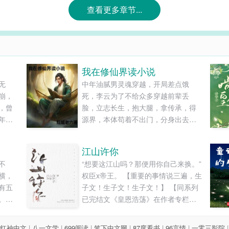
查看更多章节...
我在修仙界读小说
无
中年油腻男灵魂穿越，开局差点饿
崩，
死，李云为了不给众多穿越前辈丢
，曾
脸，立志长生，抱大腿，拿传承，得
年厮
源界，本体苟着不出门，分身出去各
小国
种秀……......
仅剩
江山许你
，
不
“想要这江山吗？那便用你自己来换。”
骨累
横，
权臣x帝王。 【重要的事情说三遍，生
上一
有五
子文！生子文！生子文！】 【同系列
。终
已完结文《皇恩浩荡》在作者专栏
马蹄
里】...
湖，
红袖中文
|
八一文学
|
699阅读
|
笔下中文网
|
87度看书
|
96言情
|
一零三影院