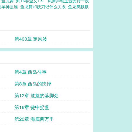
.
鱼龙舞1到16卷全文TXT
凤箫声动玉壶光转一夜
羽羊神是谁
鱼龙舞和妖刀记什么关系
鱼龙舞默默
第400章 定风波
第4章 西岛往事
第8章 西岛的抉择
第12章 尴尬的落脚处
第16章 瓮中捉鳖
第20章 海底两万里