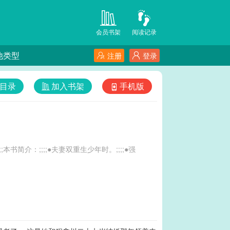
会员书架
阅读记录
他类型
注册
登录
目录
加入书架
手机版
;;本书简介：;;;;●夫妻双重生少年时。;;;;●强