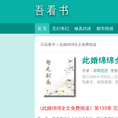
吾看书
首 页
玄幻奇幻
修真武侠
都市情感
吾看书
>
此婚绵绵全文免费阅读
此婚绵绵
作者：
碧翠思思
更新时
晋江226-6-3完结;;
取豪夺、破镜重圆、阴湿
《此婚绵绵全文免费阅读》第133章 