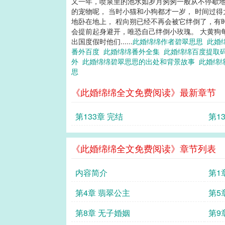
又一年，喷泉里的池水如岁月匆匆一般从不停歇地
的宠物呢， 当时小猫和小狗都才一岁， 时间过
地卧在地上， 程向朔已经不再会被它绊倒了，有
会提前起身避开，唯恐自己绊倒小玫瑰。 大黄狗
出国度假时他们......
此婚绵绵作者碧翠思思
此婚
番外百度
此婚绵绵番外全集
此婚绵绵百度提取
外
此婚绵绵碧翠思思的出处和背景故事
此婚绵
思
《此婚绵绵全文免费阅读》最新章节
第133章 完结
第1
《此婚绵绵全文免费阅读》章节列表
内容简介
第1
第4章 翡翠公主
第5
第8章 无子婚姻
第9