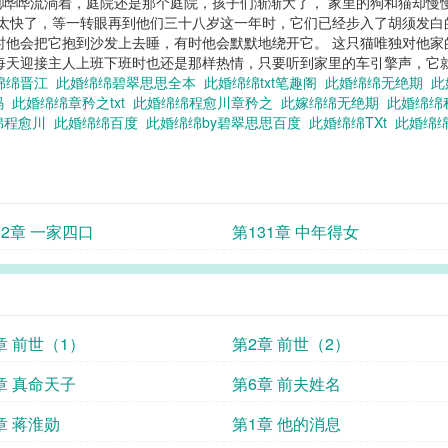
哗哗流淌着，庭院还是那个庭院，孩子们渐渐大了， 家里的狗和猫却慢
得太快了，等一转眼再到他们三十八岁这一年时，它们已经步入了胡须发白
时他会把它抱到沙发上去睡，有时他会默默地绕开它。 这只猫唯独对他家
每天迎接主人上班下班时也还是那样热情，只要听到家里的车引擎声，它
绵绵晋江
此婚绵绵碧翠思思全本
此婚绵绵txt笔趣阁
此婚绵绵无绝期
此
码
此婚绵绵章矜之txt
此婚绵绵程愈川章矜之
此嫁绵绵无绝期
此婚绵绵
绵程愈川
此婚绵绵百度
此婚绵绵by碧翠思思百度
此婚绵绵TXt
此婚绵
32章 一家四口
第131章 中年得女
章 前世（1）
第2章 前世（2）
章 真命天子
第6章 前夫姓名
章 蒋淮勋
第1章 他的消息