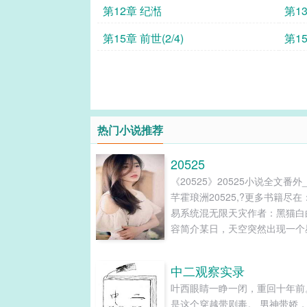
第12章 纪湉
第1
第15章 前世(2/4)
第15
热门小说推荐
20525
《20525》20525小说全文番外
芊霍琅洲20525,?更多书籍尽在
易系统混无限天灾作者：黑猫白
容简介某日，天空突然出现一个
虚影，无数人被卷入无限末世天
界中。只有完成通关任务，才能
中二观察实录
奖励回到原生世界。宁芊芊觉醒
叶西眼睛一睁一闭，重回十年前
能是拥有一个交易系统，购物一
是这个穿越带剧毒。 男神带娇