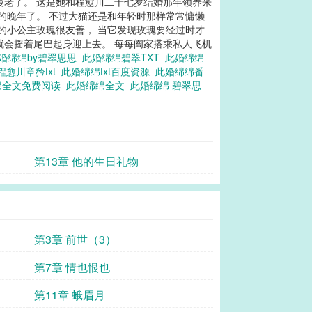
慢老了。 这是她和程愈川二十七岁结婚那年领养来
的晚年了。 不过大猫还是和年轻时那样常常慵懒
的小公主玫瑰很友善， 当它发现玫瑰要经过时才
就会摇着尾巴起身迎上去。 每每阖家搭乘私人飞机
婚绵绵by碧翠思思
此婚绵绵碧翠TXT
此婚绵绵
程愈川章矜txt
此婚绵绵txt百度资源
此婚绵绵番
绵全文免费阅读
此婚绵绵全文
此婚绵绵 碧翠思
第13章 他的生日礼物
第3章 前世（3）
第7章 情也恨也
第11章 蛾眉月