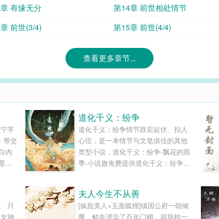
3章 有缘无分
第14章 前世相处情节
章 前世(3/4)
第15章 前世(4/4)
查看更多章节...
道化千义：纷争
_宁芊
道化千义：纷争情节跌宕起伏、扣人
：带交
心弦，是一本情节与文笔俱佳的其他
白内
类型小说，道化千义：纷争-飘花的雨
星球
季-小说旗免费提供道化千义：纷争最
灾世
新清爽干净的文字章节在线阅读和
带着
TXT下载。...
夫人今生不从善
的异
。 只
[疯批美人×玉面狐狸]镇国公府一朝倾
秒到
，女神
覆，鲜血浸染了百年门楣。容辞枝一