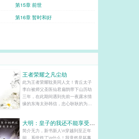
第15章 前世
第16章 暂时和好
王者荣耀之凡尘劫
此为王者荣耀耽美同人文！青丘太子
李白被师父圣医仙君扁鹊带下山历劫
三年，在此期间遇到先前一夜露水情
缘的东海太孙韩信，忠心耿耿的为官
者狄仁杰，苦命一生的李元芳...
大明：皇子的我还不能享受享受？
简介无力，新书新人\n穿越到至正年
间，系统炸了\n什么！我竟然是坏事