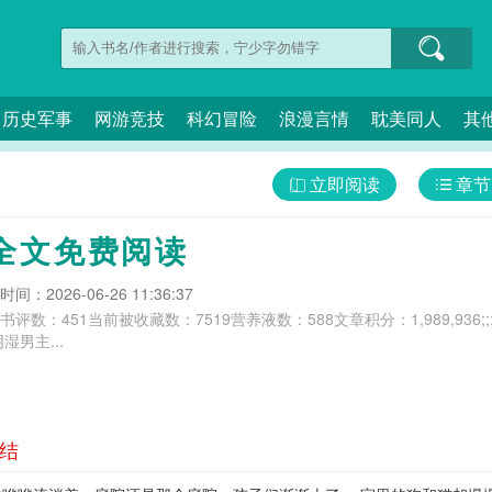
历史军事
网游竞技
科幻冒险
浪漫言情
耽美同人
其
立即阅读
章节
全文免费阅读
间：2026-06-26 11:36:37
;;总书评数：451当前被收藏数：7519营养液数：588文章积分：1,989,936;;
男主...
完结