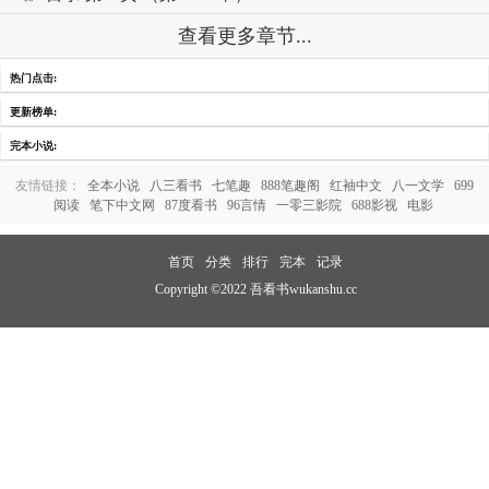
查看更多章节...
热门点击:
更新榜单:
完本小说:
友情链接：
全本小说
八三看书
七笔趣
888笔趣阁
红袖中文
八一文学
699
阅读
笔下中文网
87度看书
96言情
一零三影院
688影视
电影
首页
分类
排行
完本
记录
Copyright ©2022 吾看书wukanshu.cc