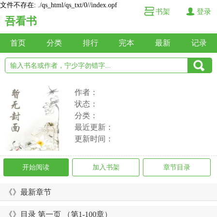
文件不存在: ./qs_html/qs_txt/0//index.opf
书架
登录
吾看书
首页
分类
排行
完本
最新
记录
作者：
状态：
分类：
最近更新：
更新时间：
开始阅读
加入书架
章节目录
《》最新章节
《》目录 第一页 （第1-100章）