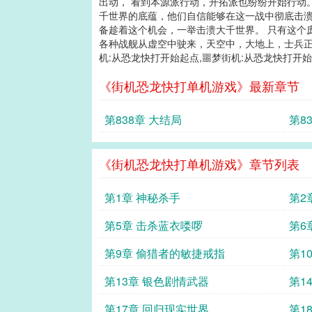
出动， 看到本源派行动，开拓派也纷纷开始行动
千世界的底蕴，他们自信能够在这一战中彻底击溃
备趁着这个机会，一举击溃大千世界。 只有这个
各种战舰从虚空中驶来，天空中，大地上，士兵正在
机:从恐龙快打开始起点,噩梦街机:从恐龙快打开始
《街机恐龙快打单机游戏》最新章节
第838章 大结局
第8
《街机恐龙快打单机游戏》章节列表
第1章 神秘杀手
第2
第5章 击杀蓝衣喽啰
第6
第9章 偷猎者的敏捷戒指
第1
第13章 银色剧情武器
第1
第17章 回归现实世界
第1