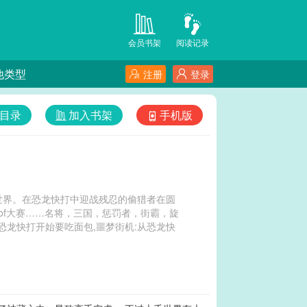
会员书架
阅读记录
他类型
注册
登录
目录
加入书架
手机版
世界。在恐龙快打中迎战残忍的偷猎者在圆
of大赛……名将，三国，惩罚者，街霸，旋