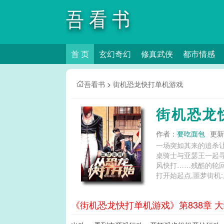
吾看书
首 页
玄幻奇幻
修真武侠
都市情感
吾看书
>
街机恐龙快打单机游戏
街机恐龙
作者：
要吃面包
更新时
一场突如其来的追杀
桌骑士与亚瑟王一起
风快打……残酷的轮回，无尽的战斗欢
打开始起点,噩梦街机
《街机恐龙快打单机游戏》第838章 