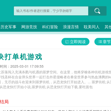
历史军事
网游竞技
科幻冒险
浪漫言情
耽美同人
其
立即阅读
章节
快打单机游戏
间：2025-03-01 17:09:55
让苏落闯入充满杀戮与机遇的噩梦空间。在这里，他将穿梭各种街机游戏
寻找圣杯在合金弹头世界一起打击外星侵略者在拳皇世界参与热血沸腾的k
迎来到噩梦街机，从恐龙快打开始进入。... 噩梦街机:从恐龙快打开始要吃面包,噩梦街机:从恐龙快
:从恐龙快打开始小说,噩梦街机:从恐龙快打开始下载,要吃面包
大结局