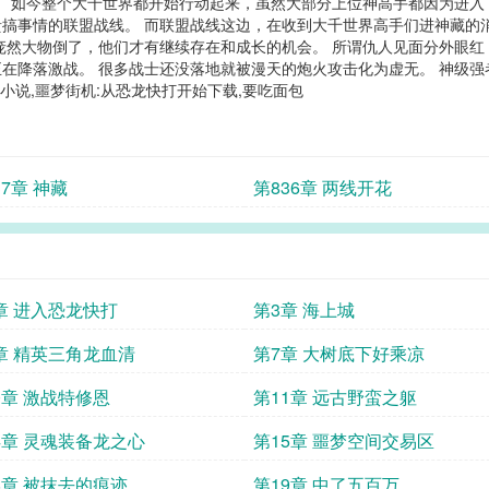
。 如今整个大千世界都开始行动起来，虽然大部分上位神高手都因为进入
搞事情的联盟战线。 而联盟战线这边，在收到大千世界高手们进神藏的
庞然大物倒了，他们才有继续存在和成长的机会。 所谓仇人见面分外眼
降落激战。 很多战士还没落地就被漫天的炮火攻击化为虚无。 神级强者..
小说,噩梦街机:从恐龙快打开始下载,要吃面包
37章 神藏
第836章 两线开花
章 进入恐龙快打
第3章 海上城
章 精英三角龙血清
第7章 大树底下好乘凉
0章 激战特修恩
第11章 远古野蛮之躯
4章 灵魂装备龙之心
第15章 噩梦空间交易区
8章 被抹去的痕迹
第19章 中了五百万