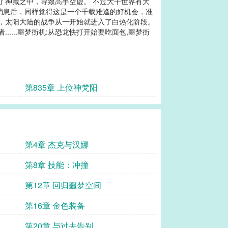
了神藏之中，导致高手空虚。 不过大千世界有大
消息后，同样觉得这是一个千载难逢的好机会，准
红，太阳大陆的战争从一开始就进入了白热化阶段。
....噩梦街机:从恐龙快打开始要吃面包,噩梦街
第835章 上位神梵阳
第4章 杰克与汉娜
第8章 技能：冲撞
第12章 回归噩梦空间
第16章 金色装备
第20章 与过去告别