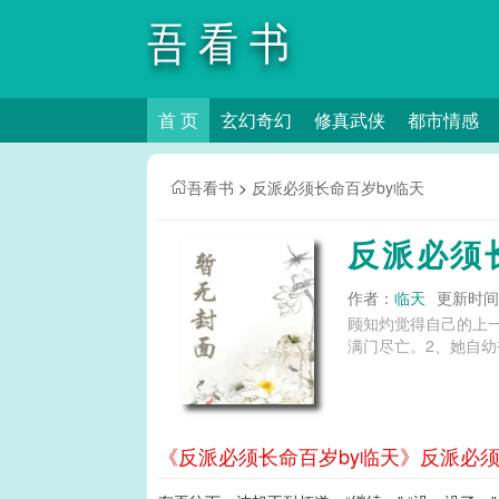
吾看书
首 页
玄幻奇幻
修真武侠
都市情感
吾看书
>
反派必须长命百岁by临天
反派必须
作者：
临天
更新时间：2
顾知灼觉得自己的上
满门尽亡。2、她自
《反派必须长命百岁by临天》反派必须长