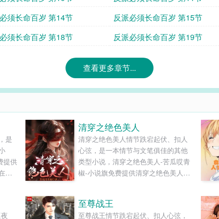
必须长命百岁 第14节
反派必须长命百岁 第15节
必须长命百岁 第18节
反派必须长命百岁 第19节
查看更多章节...
清穿之绝色美人
，是
清穿之绝色美人情节跌宕起伏、扣人
小
心弦，是一本情节与文笔俱佳的其他
费提供
类型小说，清穿之绝色美人-苦瓜哎青
在线
椒-小说旗免费提供清穿之绝色美人最
新清爽干净的文字章节在线阅读和
TXT下载。...
至尊战王
巡夜
至尊战王情节跌宕起伏、扣人心弦，