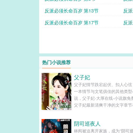
反派必须长命百岁 第13节
反派
反派必须长命百岁 第17节
反派
热门小说推荐
父子妃
父子妃情节跌宕起伏、扣人心弦
一本情节与文笔俱佳的其他类型
说，父子妃-大厚在线-小说旗免
父子妃最新清爽干净的文字章节
阅读和TXT下载。...
阴司巡夜人
林阎被迫离开家族，成为“阴司