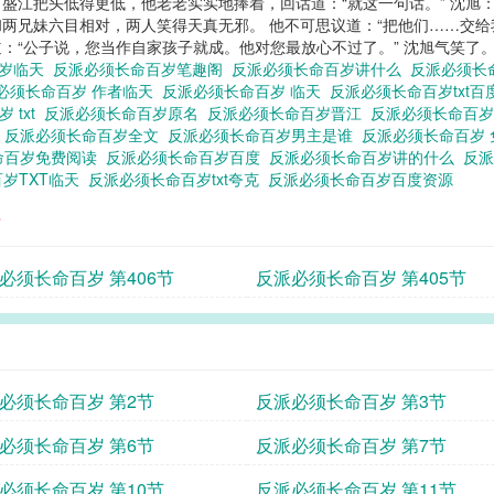
。” 盛江把头低得更低，他老老实实地捧着，回话道：“就这一句话。” 沈
头，和两兄妹六目相对，两人笑得天真无邪。 他不可思议道：“把他们……交
道：“公子说，您当作自家孩子就成。他对您最放心不过了。” 沈旭气笑了
百岁临天
反派必须长命百岁笔趣阁
反派必须长命百岁讲什么
反派必须长
必须长命百岁 作者临天
反派必须长命百岁 临天
反派必须长命百岁txt
 txt
反派必须长命百岁原名
反派必须长命百岁晋江
反派必须长命百
源
反派必须长命百岁全文
反派必须长命百岁男主是谁
反派必须长命百岁
命百岁免费阅读
反派必须长命百岁百度
反派必须长命百岁讲的什么
反派
岁TXT临天
反派必须长命百岁txt夸克
反派必须长命百岁百度资源
节
必须长命百岁 第406节
反派必须长命百岁 第405节
表
必须长命百岁 第2节
反派必须长命百岁 第3节
必须长命百岁 第6节
反派必须长命百岁 第7节
必须长命百岁 第10节
反派必须长命百岁 第11节