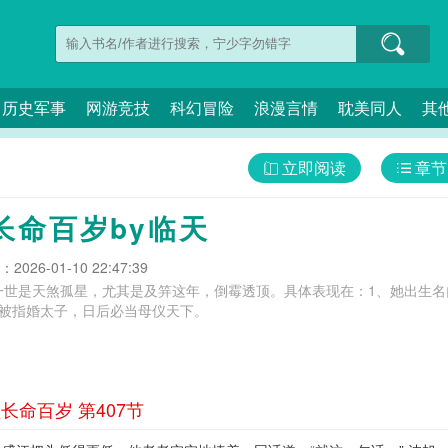
历史军事
网游竞技
科幻冒险
浪漫言情
耽美同人
其
立即阅读
章节
长命百岁by临天
026-01-10 22:47:39
一世是天煞孤星，尤其是及笄这年，倒霉透顶。具体表现在：1、她出生名
幼被指婚太子，日后必当母仪天下。
命百岁 第407节