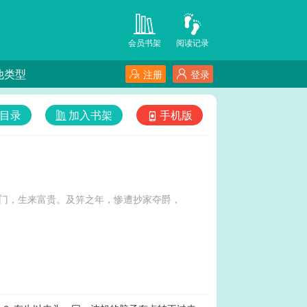
会员书架
阅读记录
他类型
注册
登录
目录
加入书架
手机版
门，生来富贵。及笄之年，惨遭抄家夺爵，