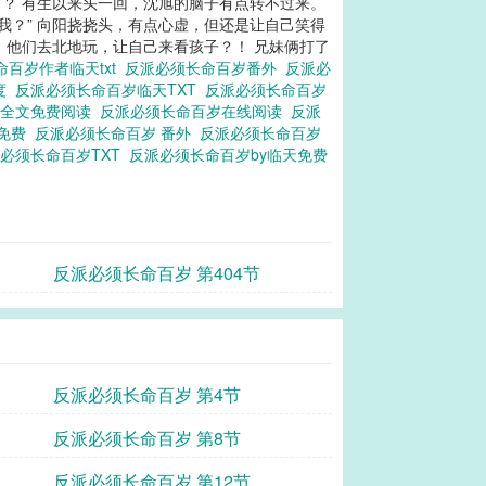
旭：？ 有生以来头一回，沈旭的脑子有点转不过来。
给我？” 向阳挠挠头，有点心虚，但还是让自己笑得
。 他们去北地玩，让自己来看孩子？！ 兄妹俩打了
命百岁作者临天txt
反派必须长命百岁番外
反派必
百度
反派必须长命百岁临天TXT
反派必须长命百岁
岁全文免费阅读
反派必须长命百岁在线阅读
反派
 免费
反派必须长命百岁 番外
反派必须长命百岁
必须长命百岁TXT
反派必须长命百岁by临天免费
反派必须长命百岁 第404节
反派必须长命百岁 第4节
反派必须长命百岁 第8节
反派必须长命百岁 第12节