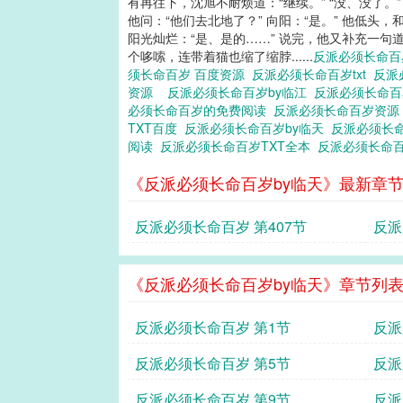
有再往下，沈旭不耐烦道：“继续。” “没、没了
他问：“他们去北地了？” 向阳：“是。” 他低
阳光灿烂：“是、是的……” 说完，他又补充一句
个哆嗦，连带着猫也缩了缩脖......
反派必须长命
须长命百岁 百度资源
反派必须长命百岁txt
反派
资源
反派必须长命百岁by临江
反派必须长命百岁
必须长命百岁的免费阅读
反派必须长命百岁资
TXT百度
反派必须长命百岁by临天
反派必须长
阅读
反派必须长命百岁TXT全本
反派必须长命百
《反派必须长命百岁by临天》最新章
反派必须长命百岁 第407节
反派
《反派必须长命百岁by临天》章节列
反派必须长命百岁 第1节
反派
反派必须长命百岁 第5节
反派
反派必须长命百岁 第9节
反派