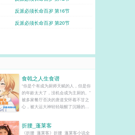
反派必须长命百岁 第16节
反派必须长命百岁 第20节
食戟之人生食谱
“你是个有成为厨师天赋的人，但是你
的年龄太大了，没机会成为主厨的。”
被多家餐厅否决的唐道安怀着不甘之
心，被大运大神轻轻敲醒了沉睡的心
灵，穿越到了食戟之灵的世界，向着
成为世界第一的西餐厅主厨奋力前
折腰_蓬莱客
进，寻找着自己的人生食谱！......
《折腰_蓬莱客》折腰_蓬莱客小说全