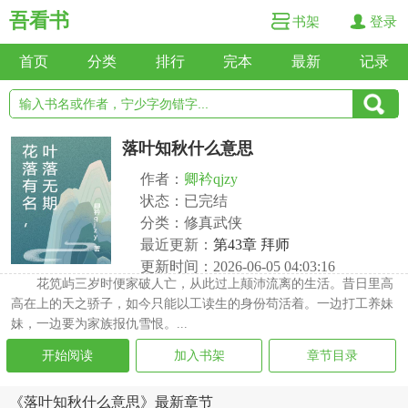
吾看书
书架
登录
首页
分类
排行
完本
最新
记录
落叶知秋什么意思
作者：
卿衿qjzy
状态：已完结
分类：修真武侠
最近更新：
第43章 拜师
更新时间：2026-06-05 04:03:16
花笕屿三岁时便家破人亡，从此过上颠沛流离的生活。昔日里高
高在上的天之骄子，如今只能以工读生的身份苟活着。一边打工养妹
妹，一边要为家族报仇雪恨。...
开始阅读
加入书架
章节目录
《落叶知秋什么意思》最新章节