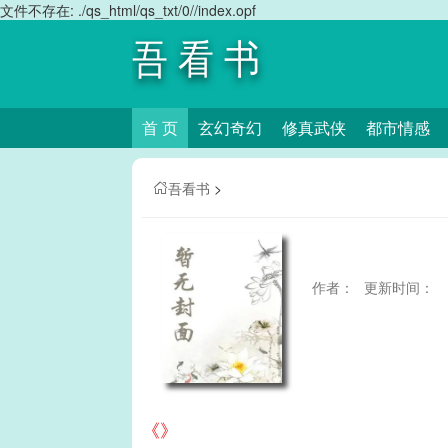
文件不存在: ./qs_html/qs_txt/0//index.opf
吾看书
首 页
玄幻奇幻
修真武侠
都市情感
吾看书
>
作者：
更新时间：
《》