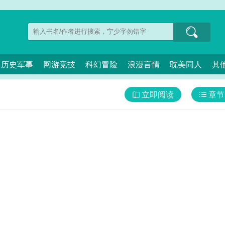
历史军事
网游竞技
科幻冒险
浪漫言情
耽美同人
其
立即阅读
章节